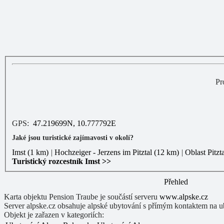
Pr
GPS:
47.219699N, 10.777792E
Jaké jsou turistické zajímavosti v okolí?
Imst
(1 km)
|
Hochzeiger - Jerzens im Pitztal
(12 km)
|
Oblast Pitzt
Turistický rozcestník Imst >>
Přehled
Karta objektu Pension Traube je součástí serveru
www.alpske.cz
Server alpske.cz obsahuje alpské ubytování s přímým kontaktem na ub
Objekt je zařazen v kategoriích: