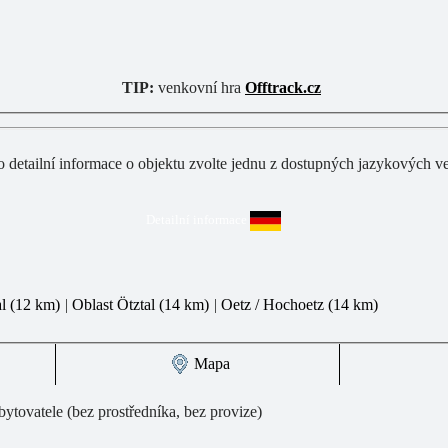
TIP:
venkovní hra
Offtrack.cz
o detailní informace o objektu zvolte jednu z dostupných jazykových ve
Detailní informace
al
(12 km)
|
Oblast Ötztal
(14 km)
|
Oetz / Hochoetz
(14 km)
Mapa
ytovatele (bez prostředníka, bez provize)