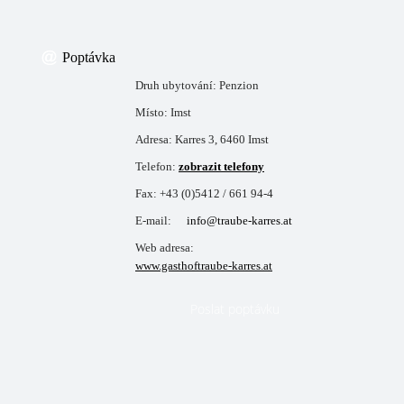
Poptávka
Druh ubytování:
Penzion
Místo:
Imst
Adresa:
Karres 3, 6460 Imst
Telefon:
zobrazit telefony
Fax:
+43 (0)5412 / 661 94-4
E-mail:
info@traube-karres.at
Web adresa:
www.gasthoftraube-karres.at
Poslat poptávku