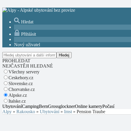
Hledat
Přihlásit
Nový uživatel
PROHLEDAT
NEJČASTĚJI HLEDANÉ
Všechny servery
Ceskehory.cz
Slovenske.cz
Chorvatske.cz
Alpske.cz
Italske.cz
Ubytování
Camping
Bern
Grossglockner
Online kamery
Počasí
Alpy
»
Rakousko
»
Ubytování
»
Imst
»
Pension Traube