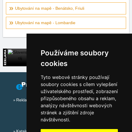
Ubytování na mapě - Benátsko, Friuli
Ubytování na mapě - Lombardie
Používáme soubory
Slovenský ráj
Přímé kontakty na ubytování na Slovensku
cookies
Tyto webové stránky používají
soubory cookies s cílem vylepšení
uživatelského prostředí, zobrazení
přizpůsobeného obsahu a reklam,
Reklama na tomto serveru
analýzy návštěvnosti webových
stránek a zjištění zdroje
návštěvnosti.
Katalog ubytování