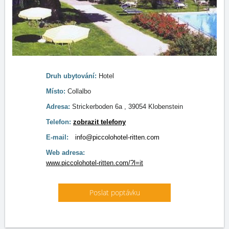
Druh ubytování:
Hotel
Místo:
Collalbo
Adresa:
Strickerboden 6a , 39054 Klobenstein
Telefon:
zobrazit telefony
E-mail:
info@piccolohotel-ritten.com
Web adresa:
www.piccolohotel-ritten.com/?l=it
Poslat poptávku