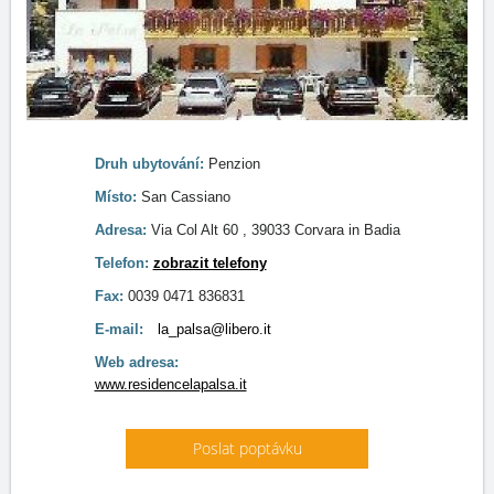
Druh ubytování:
Penzion
Místo:
San Cassiano
Adresa:
Via Col Alt 60 , 39033 Corvara in Badia
Telefon:
zobrazit telefony
Fax:
0039 0471 836831
E-mail:
la_palsa@libero.it
Web adresa:
www.residencelapalsa.it
Poslat poptávku