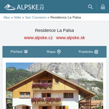
Alpy
»
Itálie
»
San Cassiano
»
Residence La Palsa
Residence La Palsa
www.alpske.cz
www.alpske.sk
Přehled
Mapa
Poptávka