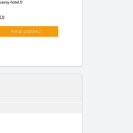
avoy-hotel.fr
.fr
Poslat poptávku