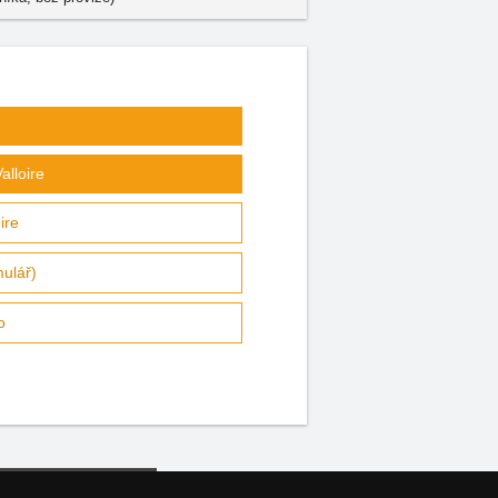
alloire
ire
mulář)
o