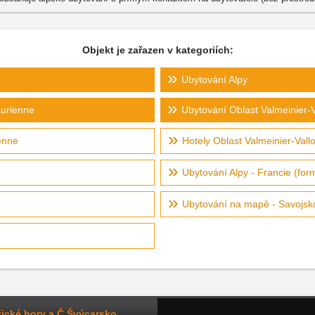
Objekt je zařazen v kategoriích:
Ubytování Alpy
aurienne
Ubytování Oblast Valmeinier-V
enne
Hotely Oblast Valmeinier-Vallo
Ubytování Alpy - Francie (for
Ubytování na mapě - Savojsk
ické hory a Č.Švýcarsko