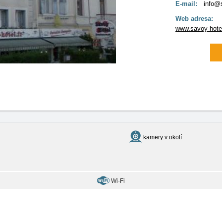
E-mail:
info@s
Web adresa:
www.savoy-hotel
kamery v okolí
Wi-Fi