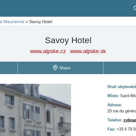
de Maurienne
»
Savoy Hotel
Savoy Hotel
www.alpske.cz
www.alpske.sk
Mapa
Druh ubytován
Místo:
Saint-Mi
Adresa:
25 rue du génér
Telefon:
zobraz
Fax:
+33 4 79 5