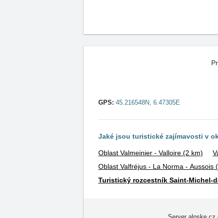
Pr
GPS:
45.216548N, 6.47305E
Jaké jsou turistické zajímavosti v o
Oblast Valmeinier - Valloire
(2 km)
V
Oblast Valfréjus - La Norma - Aussois
Turistický rozcestník Saint-Michel-
Server alpske.cz 