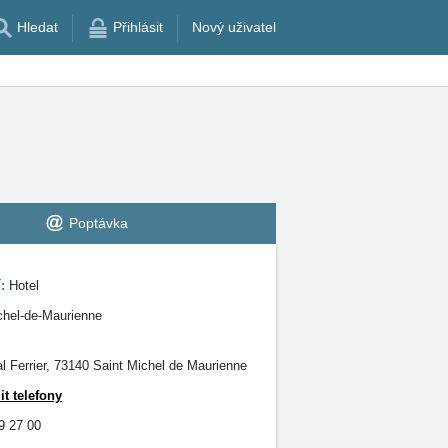
Hledat
Přihlásit
Nový uživatel
Poptávka
í:
Hotel
chel-de-Maurienne
al Ferrier, 73140 Saint Michel de Maurienne
it telefony
9 27 00