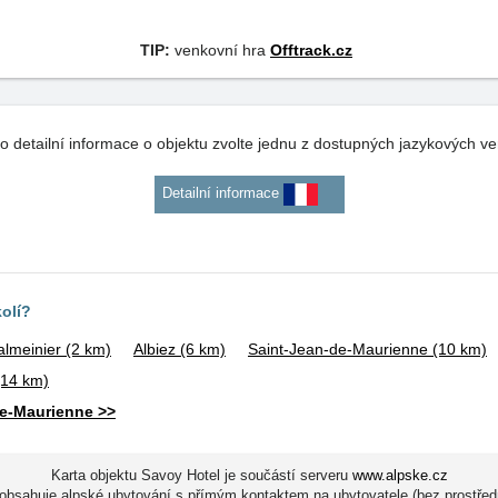
TIP:
venkovní hra
Offtrack.cz
o detailní informace o objektu zvolte jednu z dostupných jazykových ve
Detailní informace
kolí?
almeinier
(2 km)
Albiez
(6 km)
Saint-Jean-de-Maurienne
(10 km)
(14 km)
de-Maurienne >>
Karta objektu Savoy Hotel je součástí serveru
www.alpske.cz
obsahuje alpské ubytování s přímým kontaktem na ubytovatele (bez prostřed