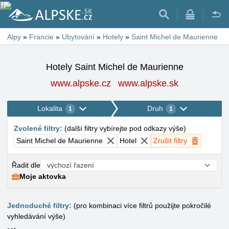
Alpy
»
Francie
»
Ubytování
»
Hotely
»
Saint Michel de Maurienne
Hotely Saint Michel de Maurienne
www.alpske.cz
www.alpske.sk
Lokalita
Druh
1
1
Zvolené filtry
:
(
další filtry vybírejte pod odkazy výše
)
Saint Michel de Maurienne
Hotel
Zrušit filtry
Řadit dle
Moje aktovka
Jednoduché filtry:
(pro kombinaci více filtrů použijte pokročilé
vyhledávání výše)