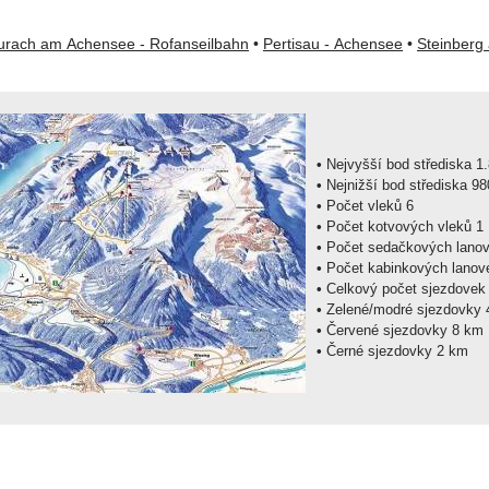
rach am Achensee - Rofanseilbahn
•
Pertisau - Achensee
•
Steinberg
•
Nejvyšš
•
Nejnižší bo
•
Počet vleků 6
•
Počet kotvových vleků 1
•
•
Počet kabinkových lanov
•
•
Ze
•
Červené sjezdovky 8 km
•
Černé sjezdovky 2 km