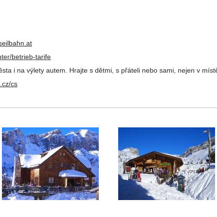
eilbahn.at
er/betrieb-tarife
sta i na výlety autem. Hrajte s dětmi, s přáteli nebo sami, nejen v m
.cz/cs