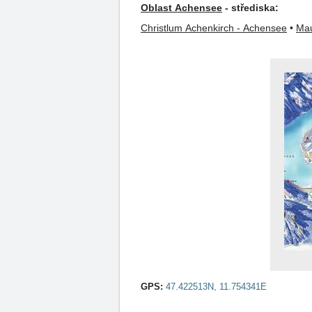
Oblast Achensee
- střediska:
Christlum Achenkirch - Achensee
•
Mau
GPS:
47.422513N, 11.754341E