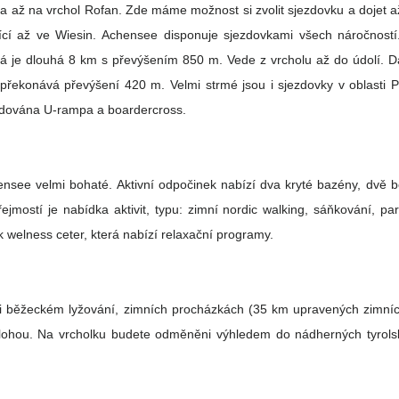
až na vrchol Rofan. Zde máme možnost si zvolit sjezdovku a dojet až
cí až ve Wiesin. Achensee disponuje sjezdovkami všech náročností.
rá je dlouhá 8 km s převýšením 850 m. Vede z vrcholu až do údolí. Da
řekonává převýšení 420 m. Velmi strmé jsou i sjezdovky v oblasti Pe
budována U-rampa a boardercross.
hensee velmi bohaté. Aktivní odpočinek nabízí dva kryté bazény, dvě 
řejmostí je nabídka aktivit, typu: zimní nordic walking, sáňkování, p
ik welness ceter, která nabízí relaxační programy.
 při běžeckém lyžování, zimních procházkách (35 km upravených zimních 
ohou. Na vrcholku budete odměněni výhledem do nádherných tyrols