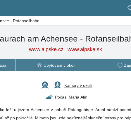
see - Rofanseilbahn
aurach am Achensee - Rofanseilba
www.alpske.cz
www.alpske.sk
apa
Ubytování v okolí
Zaj
Kamery v okolí
Počasí Maria Alm
ko leží u jezera Achensee v pohoří Rofangebirge. Areál nabízí podmí
ků až po pokročilé. Mimoto jsou zde nejrůznější sluneční terasy pro o