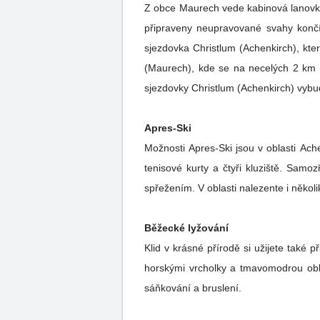
Z obce Maurech vede kabinová lanovka 
připraveny neupravované svahy končí
sjezdovka Christlum (Achenkirch), kte
(Maurech), kde se na necelých 2 km p
sjezdovky Christlum (Achenkirch) vy
Apres-Ski
Možnosti Apres-Ski jsou v oblasti Ac
tenisové kurty a čtyři kluziště. Samoz
spřežením. V oblasti nalezente i někol
Běžecké lyžování
Klid v krásné přírodě si užijete také
horskými vrcholky a tmavomodrou obl
sáňkování a bruslení.