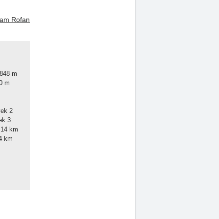
 am Rofan
í bod střediska 1.848 m
d střediska 980 m
Počet sedačkových lanovek 2
ek 3
Celkový počet sjezdovek 14 km
lené/modré sjezdovky 4 km