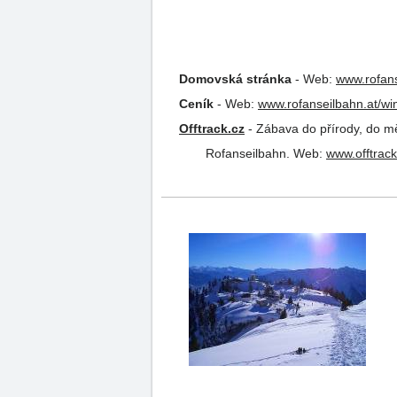
Domovská stránka
-
Web:
www.rofans
Ceník
-
Web:
www.rofanseilbahn.at/wint
Offtrack.cz
-
Zábava do přírody, do mě
Rofanseilbahn.
Web:
www.offtrack