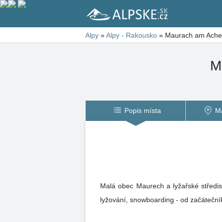
Alpy
»
Alpy - Rakousko
»
Maurach am Achen
M
Popis místa
M
Malá obec Maurech a lyžařské středis
lyžování, snowboarding - od začáteční