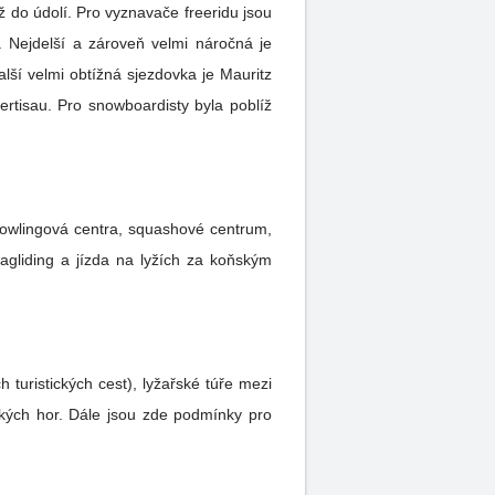
 do údolí. Pro vyznavače freeridu jsou
 Nejdelší a zároveň velmi náročná je
lší velmi obtížná sjezdovka je Mauritz
rtisau. Pro snowboardisty byla poblíž
bowlingová centra, squashové centrum,
aragliding a jízda na lyžích za koňským
turistických cest), lyžařské túře mezi
kých hor. Dále jsou zde podmínky pro