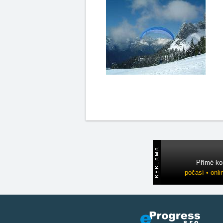
Přímé ko
počasí • onli