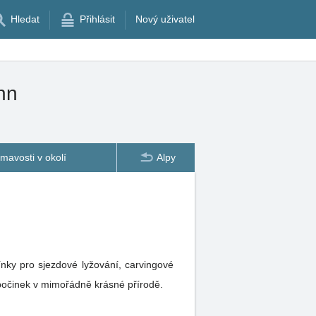
Hledat
Přihlásit
Nový uživatel
hn
ímavosti v okolí
Alpy
nky pro sjezdové lyžování, carvingové
dpočinek v mimořádně krásné přírodě.