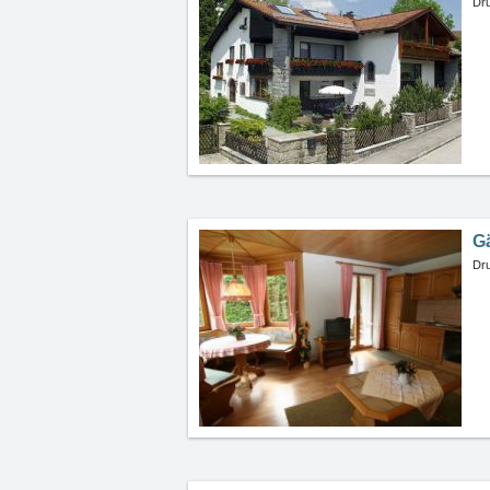
Dru
G
Dru