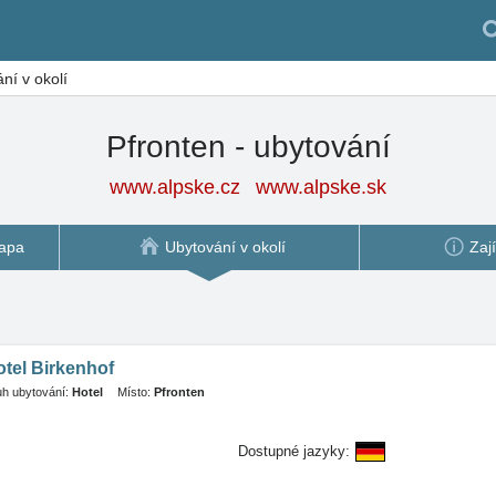
ní v okolí
Pfronten - ubytování
www.alpske.cz
www.alpske.sk
apa
Ubytování v okolí
Zaj
tel Birkenhof
h ubytování:
Hotel
Místo:
Pfronten
Dostupné jazyky: