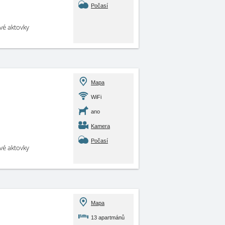
Počasí
své aktovky
Mapa
WiFi
ano
Kamera
Počasí
své aktovky
Mapa
13 apartmánů