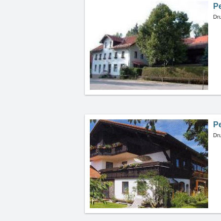
P
Dru
P
Dru