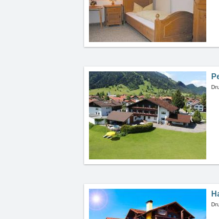
P
Dru
H
Dru