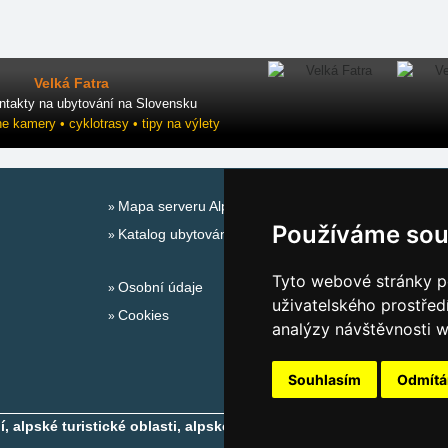
Velká Fatra
ntakty na ubytování na Slovensku
ne kamery • cyklotrasy • tipy na výlety
Mapa serveru Alpy - Německo
Používáme sou
Katalog ubytování
Tyto webové stránky po
Osobní údaje
uživatelského prostřed
Cookies
analýzy návštěvnosti w
Souhlasím
Odmít
 alpské turistické oblasti, alpské ski areály
- Copyright © 2010-2