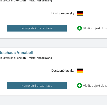
h ubytování:
Penzion
Místo:
Nesselwang
Dostupné jazyky:
Kompletní prezentace
Vložit objekt do 
ästehaus Annabell
h ubytování:
Penzion
Místo:
Nesselwang
Dostupné jazyky:
Kompletní prezentace
Vložit objekt do 