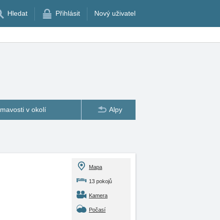
Hledat
Přihlásit
Nový uživatel
ímavosti v okolí
Alpy
Mapa
13 pokojů
Kamera
Počasí