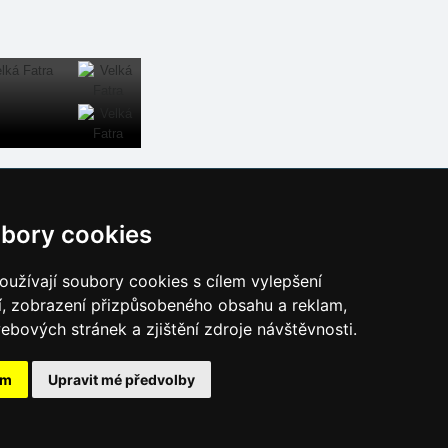
Naše servery:
bory cookies
České hory
Slovenské hory
užívají soubory cookies s cílem vylepšení
Chorvatsko
í, zobrazení přizpůsobeného obsahu a reklam,
Alpy
ebových stránek a zjištění zdroje návštěvnosti.
Itálie
ám
Upravit mé předvolby
026
eProgress s.r.o.