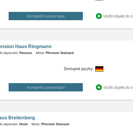
Kompletní prezentace
Vložit objekt do 
ension Haus Ringmann
h ubytování:
Penzion
Místo:
Pfronten Steinach
Dostupné jazyky:
Kompletní prezentace
Vložit objekt do 
aus Breitenberg
h ubytování:
Hotel
Místo:
Pfronten Steinach