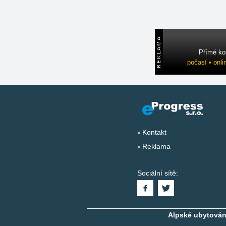
Přímé ko
počasí • onli
Kontakt
Reklama
Sociální sítě:
Alpské ubytování,