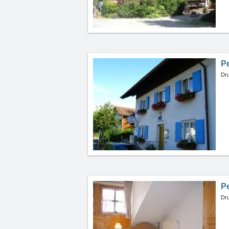
Pe
Dru
P
Dru