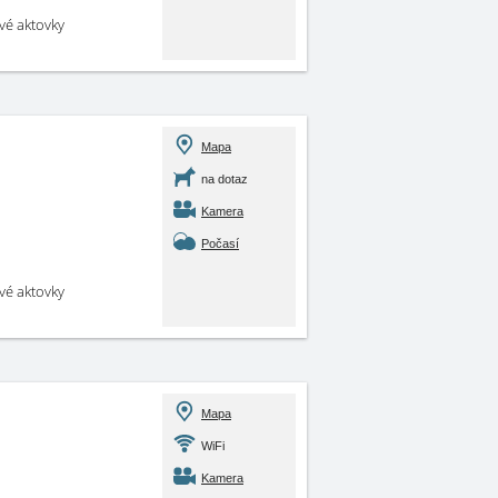
své aktovky
Mapa
na dotaz
Kamera
Počasí
své aktovky
Mapa
WiFi
Kamera