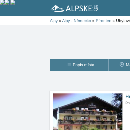
Alpy
»
Alpy - Německo
»
Pfronten
»
Ubytová
Popis místa
M
Ho
Dru