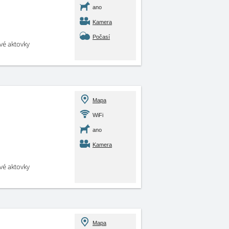
ano
Kamera
Počasí
své aktovky
Mapa
WiFi
ano
Kamera
své aktovky
Mapa