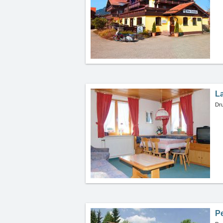
L
Dru
Pe