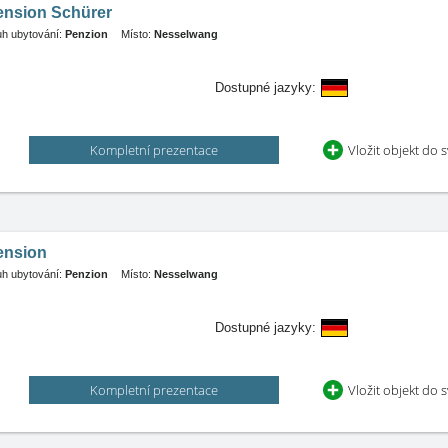
ension Schürer
h ubytování:
Penzion
Místo:
Nesselwang
Dostupné jazyky:
Kompletní prezentace
Vložit objekt do 
ension
h ubytování:
Penzion
Místo:
Nesselwang
Dostupné jazyky:
Kompletní prezentace
Vložit objekt do 