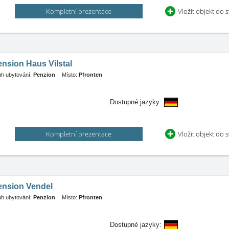
Kompletní prezentace
Vložit objekt do 
nsion Haus Vilstal
h ubytování:
Penzion
Místo:
Pfronten
Dostupné jazyky:
Kompletní prezentace
Vložit objekt do 
ension Vendel
h ubytování:
Penzion
Místo:
Pfronten
Dostupné jazyky: