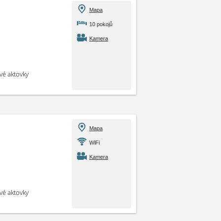
Mapa
10 pokojů
Kamera
své aktovky
Mapa
WiFi
Kamera
své aktovky