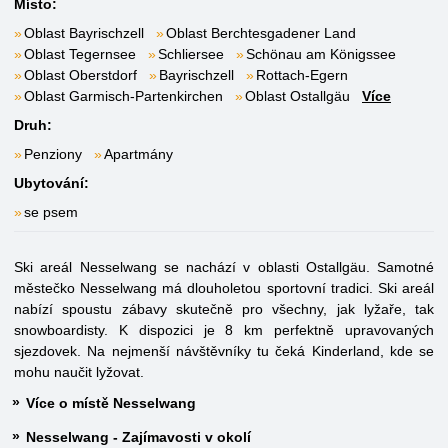
Místo:
Oblast Bayrischzell
Oblast Berchtesgadener Land
Oblast Tegernsee
Schliersee
Schönau am Königssee
Oblast Oberstdorf
Bayrischzell
Rottach-Egern
Oblast Garmisch-Partenkirchen
Oblast Ostallgäu
Více
Druh:
Penziony
Apartmány
Ubytování:
se psem
Ski areál Nesselwang se nachází v oblasti Ostallgäu. Samotné
městečko Nesselwang má dlouholetou sportovní tradici. Ski areál
nabízí spoustu zábavy skutečně pro všechny, jak lyžaře, tak
snowboardisty. K dispozici je 8 km perfektně upravovaných
sjezdovek. Na nejmenší návštěvníky tu čeká Kinderland, kde se
mohu naučit lyžovat.
Více o místě Nesselwang
Nesselwang - Zajímavosti v okolí