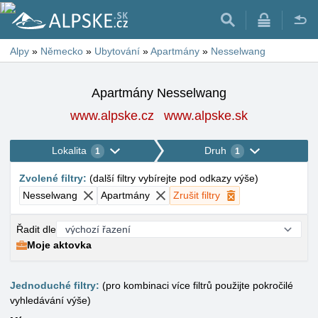
Alpy
»
Německo
»
Ubytování
»
Apartmány
»
Nesselwang
Apartmány Nesselwang
www.alpske.cz
www.alpske.sk
Lokalita
Druh
1
1
Zvolené filtry
:
(
další filtry vybírejte pod odkazy výše
)
Nesselwang
Apartmány
Zrušit filtry
Řadit dle
Moje aktovka
Jednoduché filtry:
(pro kombinaci více filtrů použijte pokročilé
vyhledávání výše)