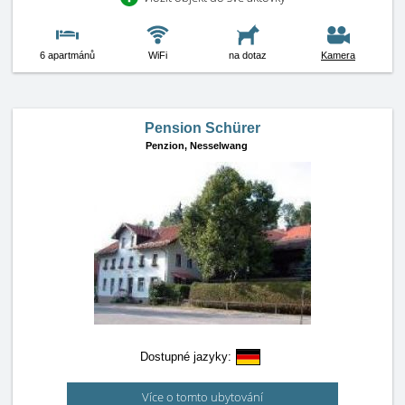
6 apartmánů
WiFi
na dotaz
Kamera
Pension Schürer
Penzion,
Nesselwang
Dostupné jazyky:
Více o tomto ubytování