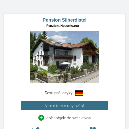
Pension Silberdistel
Penzion,
Nesselwang
Dostupné jazyky:
Více o tomto ubytování
Vložit objekt do své aktovky