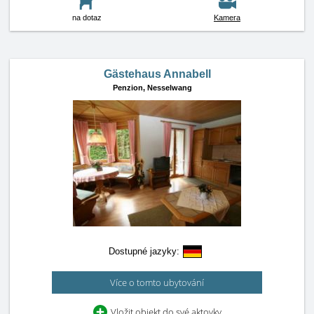
na dotaz
Kamera
Gästehaus Annabell
Penzion,
Nesselwang
Dostupné jazyky:
Více o tomto ubytování
Vložit objekt do své aktovky