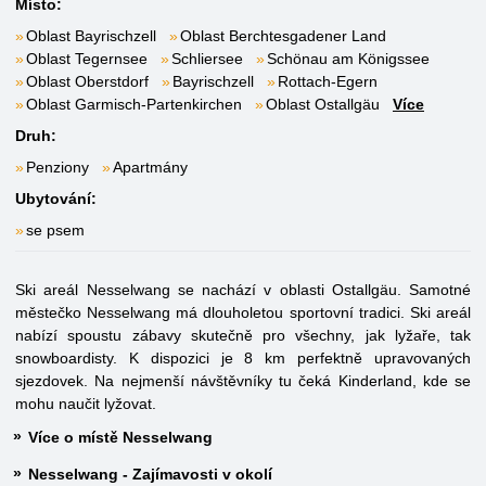
Místo:
Oblast Bayrischzell
Oblast Berchtesgadener Land
Oblast Tegernsee
Schliersee
Schönau am Königssee
Oblast Oberstdorf
Bayrischzell
Rottach-Egern
Oblast Garmisch-Partenkirchen
Oblast Ostallgäu
Více
Druh:
Penziony
Apartmány
Ubytování:
se psem
Ski areál Nesselwang se nachází v oblasti Ostallgäu. Samotné
městečko Nesselwang má dlouholetou sportovní tradici. Ski areál
nabízí spoustu zábavy skutečně pro všechny, jak lyžaře, tak
snowboardisty. K dispozici je 8 km perfektně upravovaných
sjezdovek. Na nejmenší návštěvníky tu čeká Kinderland, kde se
mohu naučit lyžovat.
Více o místě Nesselwang
Nesselwang - Zajímavosti v okolí