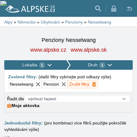
Alpy
»
Německo
»
Ubytování
»
Penziony
»
Nesselwang
Penziony Nesselwang
www.alpske.cz
www.alpske.sk
Lokalita
Druh
1
1
Zvolené filtry
:
(
další filtry vybírejte pod odkazy výše
)
Nesselwang
Penzion
Zrušit filtry
Řadit dle
Moje aktovka
Jednoduché filtry:
(pro kombinaci více filtrů použijte pokročilé
vyhledávání výše)