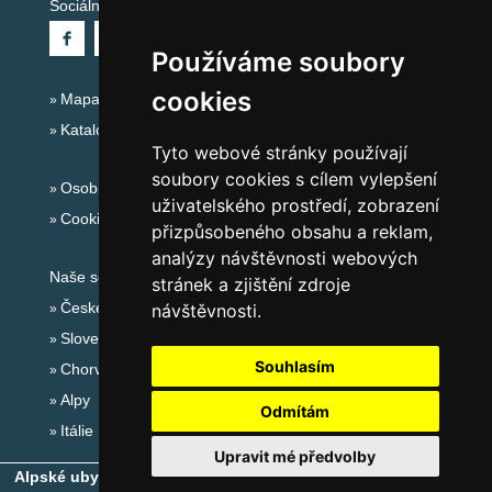
Sociální sítě:
Používáme soubory
cookies
Mapa serveru Alpy - Německo
Katalog ubytování
Tyto webové stránky používají
soubory cookies s cílem vylepšení
Osobní údaje
uživatelského prostředí, zobrazení
Cookies
přizpůsobeného obsahu a reklam,
analýzy návštěvnosti webových
Naše servery:
stránek a zjištění zdroje
České hory
návštěvnosti.
Slovenské hory
Souhlasím
Chorvatsko
Alpy
Odmítám
Itálie
Upravit mé předvolby
Alpské ubytování, alpské turistické oblasti, alpské ski areály
-