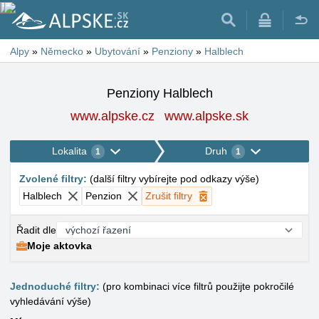
Alpy
»
Německo
»
Ubytování
»
Penziony
»
Halblech
Penziony Halblech
www.alpske.cz
www.alpske.sk
Lokalita
Druh
1
1
Zvolené filtry
:
(
další filtry vybírejte pod odkazy výše
)
Halblech
Penzion
Zrušit filtry
Řadit dle
Moje aktovka
Jednoduché filtry:
(pro kombinaci více filtrů použijte pokročilé
vyhledávání výše)