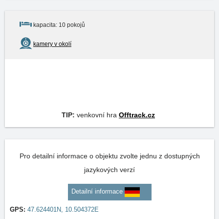
kapacita: 10 pokojů
kamery v okolí
TIP:
venkovní hra
Offtrack.cz
Pro detailní informace o objektu zvolte jednu z dostupných
jazykových verzí
Detailní informace
GPS:
47.624401N, 10.504372E