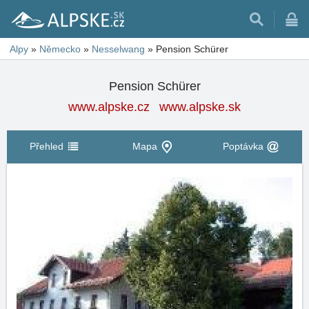
Alpy
»
Německo
»
Nesselwang
»
Pension Schürer
Pension Schürer
www.alpske.cz
www.alpske.sk
Přehled
Mapa
Poptávka