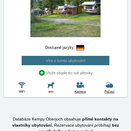
Dostupné jazyky:
Více o tomto ubytování
Vložit objekt do své aktovky
WiFi
ano
Kamera
Počasí
Databáze Kempy Oberjoch obsahuje
přímé kontakty na
vlastníky ubytování.
Rezervace ubytování probíhají
bez