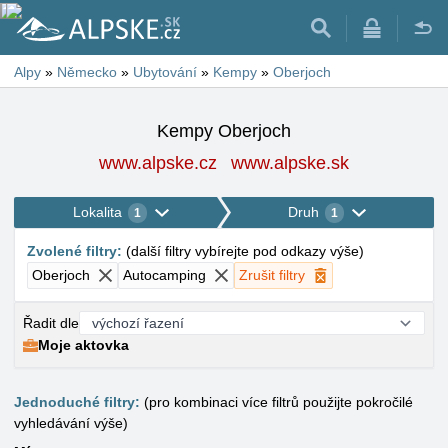
Alpy
»
Německo
»
Ubytování
»
Kempy
»
Oberjoch
Kempy Oberjoch
www.alpske.cz
www.alpske.sk
Lokalita
Druh
1
1
Zvolené filtry
:
(
další filtry vybírejte pod odkazy výše
)
Oberjoch
Autocamping
Zrušit filtry
Řadit dle
Moje aktovka
Jednoduché filtry:
(pro kombinaci více filtrů použijte pokročilé
vyhledávání výše)