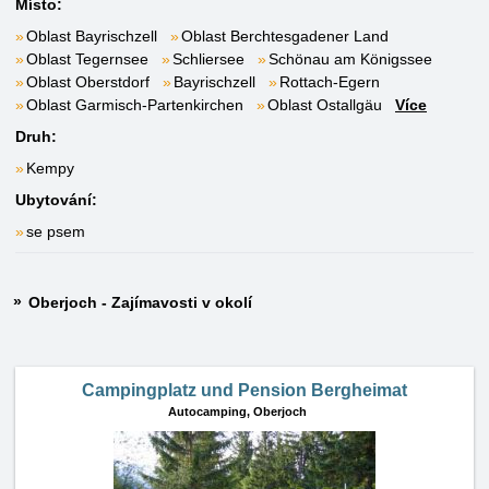
Místo:
Oblast Bayrischzell
Oblast Berchtesgadener Land
Oblast Tegernsee
Schliersee
Schönau am Königssee
Oblast Oberstdorf
Bayrischzell
Rottach-Egern
Oblast Garmisch-Partenkirchen
Oblast Ostallgäu
Více
Druh:
Kempy
Ubytování:
se psem
Oberjoch - Zajímavosti v okolí
Campingplatz und Pension Bergheimat
Autocamping,
Oberjoch