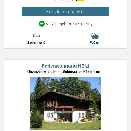
Více o tomto ubytování
Vložit objekt do své aktovky
2 apartmánů
Počasí
Ferienwohnung Hölzl
Ubytování v soukromí,
Schönau am Königssee