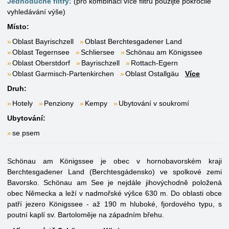
Jednoduché filtry:
(pro kombinaci více filtrů použijte pokročilé
vyhledávání výše)
Místo:
Oblast Bayrischzell
Oblast Berchtesgadener Land
Oblast Tegernsee
Schliersee
Schönau am Königssee
Oblast Oberstdorf
Bayrischzell
Rottach-Egern
Oblast Garmisch-Partenkirchen
Oblast Ostallgäu
Více
Druh:
Hotely
Penziony
Kempy
Ubytování v soukromí
Ubytování:
se psem
Schönau am Königssee je obec v hornobavorském kraji
Berchtesgadener Land (Berchtesgádensko) ve spolkové zemi
Bavorsko. Schönau am See je nejdále jihovýchodně položená
obec Německa a leží v nadmořské výšce 630 m. Do oblasti obce
patří jezero Königssee - až 190 m hluboké, fjordového typu, s
poutní kaplí sv. Bartoloměje na západním břehu.