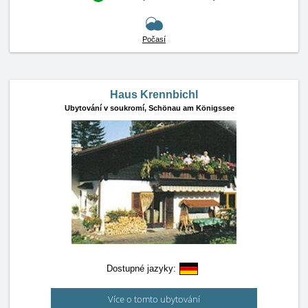
Počasí
Haus Krennbichl
Ubytování v soukromí,
Schönau am Königssee
Dostupné jazyky:
Více o tomto ubytování