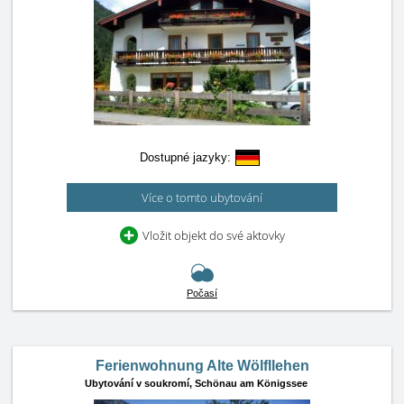
Dostupné jazyky:
Více o tomto ubytování
Vložit objekt do své aktovky
Počasí
Ferienwohnung Alte Wölfllehen
Ubytování v soukromí,
Schönau am Königssee