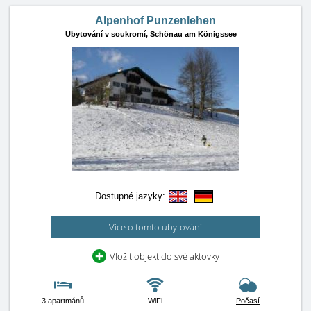
Alpenhof Punzenlehen
Ubytování v soukromí,
Schönau am Königssee
Dostupné jazyky:
Více o tomto ubytování
Vložit objekt do své aktovky
3 apartmánů
WiFi
Počasí