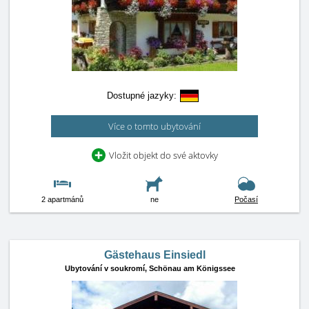
Dostupné jazyky:
Více o tomto ubytování
Vložit objekt do své aktovky
2 apartmánů
ne
Počasí
Gästehaus Einsiedl
Ubytování v soukromí,
Schönau am Königssee