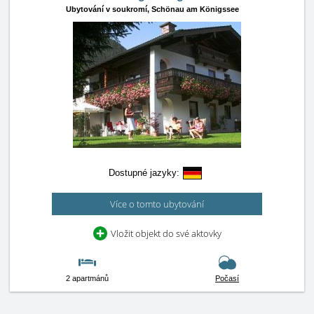
Ubytování v soukromí,
Schönau am Königssee
Dostupné jazyky:
Více o tomto ubytování
Vložit objekt do své aktovky
2 apartmánů
Počasí