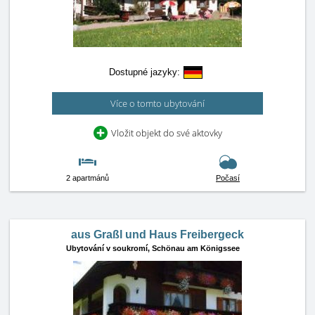
Dostupné jazyky:
Více o tomto ubytování
Vložit objekt do své aktovky
2 apartmánů
Počasí
aus Graßl und Haus Freibergeck
Ubytování v soukromí,
Schönau am Königssee