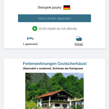
Dostupné jazyky:
Více o tomto ubytování
Vložit objekt do své aktovky
1 apartmánů
Počasí
Ferienwohnungen Grutscherhäusl
Ubytování v soukromí,
Schönau am Königssee