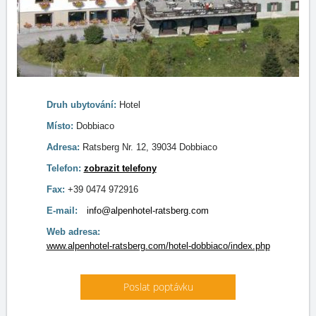
Druh ubytování:
Hotel
Místo:
Dobbiaco
Adresa:
Ratsberg Nr. 12, 39034 Dobbiaco
Telefon:
zobrazit telefony
Fax:
+39 0474 972916
E-mail:
info@alpenhotel-ratsberg.com
Web adresa:
www.alpenhotel-ratsberg.com/hotel-dobbiaco/index.php
Poslat poptávku