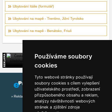
Ubytování Itálie (formulář)
Ubytování na mapě - Trentino, Jižní Tyrolsko
Ubytování na mapě - Benátsko, Friuli
Používáme soubory
České středohoří
Široká nabídka přímých kontaktů na ubytování
cookies
Tyto webové stránky používají
soubory cookies s cílem vylepšení
uživatelského prostředí, zobrazení
přizpůsobeného obsahu a reklam,
Reklama na tomto serveru
analýzy návštěvnosti webových
stránek a zjištění zdroje