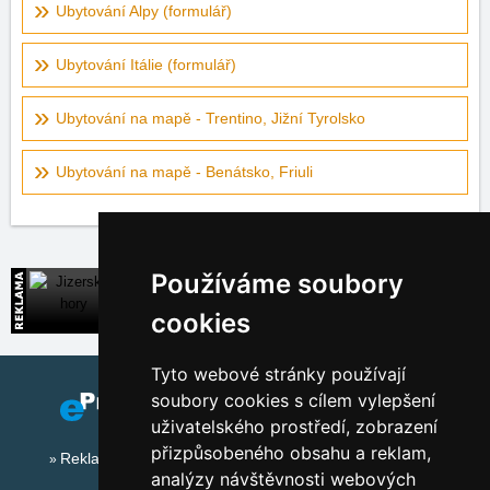
Ubytování Alpy (formulář)
Ubytování Itálie (formulář)
Ubytování na mapě - Trentino, Jižní Tyrolsko
Ubytování na mapě - Benátsko, Friuli
Používáme soubory
Jizerské hory
Široká nabídka přímých kontaktů na ubytování
cookies
Tyto webové stránky používají
soubory cookies s cílem vylepšení
uživatelského prostředí, zobrazení
přizpůsobeného obsahu a reklam,
Reklama na tomto serveru
analýzy návštěvnosti webových