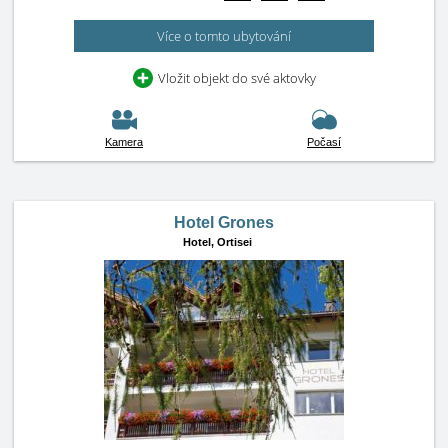
Více o tomto ubytování
Vložit objekt do své aktovky
Kamera
Počasí
Hotel Grones
Hotel,
Ortisei