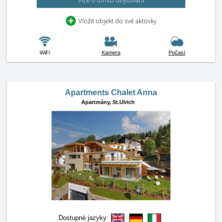
Více o tomto ubytování
Vložit objekt do své aktovky
WiFi
Kamera
Počasí
Apartments Chalet Anna
Apartmány,
St.Ulrich
Dostupné jazyky: