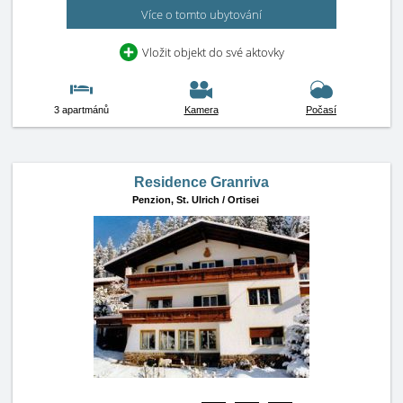
Více o tomto ubytování
Vložit objekt do své aktovky
3 apartmánů
Kamera
Počasí
Residence Granriva
Penzion,
St. Ulrich / Ortisei