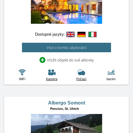
Dostupné jazyky:
Více o tomto ubytování
Vložit objekt do své aktovky
WiFi
Kamera
Počasí
bazén
Albergo Somont
Penzion,
St. Ulrich