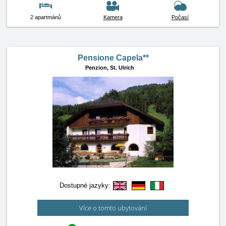
2 apartmánů
Kamera
Počasí
Pensione Capela**
Penzion,
St. Ulrich
Dostupné jazyky:
Více o tomto ubytování