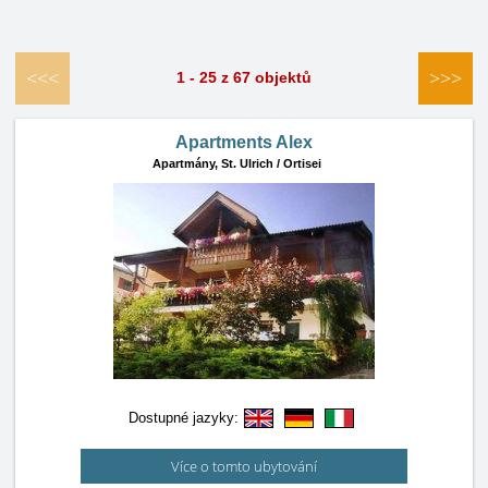
<<<
>>>
1 - 25 z 67 objektů
Apartments Alex
Apartmány,
St. Ulrich / Ortisei
Dostupné jazyky:
Více o tomto ubytování