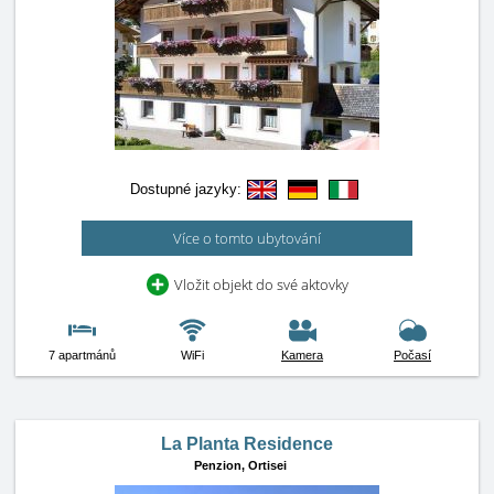
Dostupné jazyky:
Více o tomto ubytování
Vložit objekt do své aktovky
7 apartmánů
WiFi
Kamera
Počasí
La Planta Residence
Penzion,
Ortisei