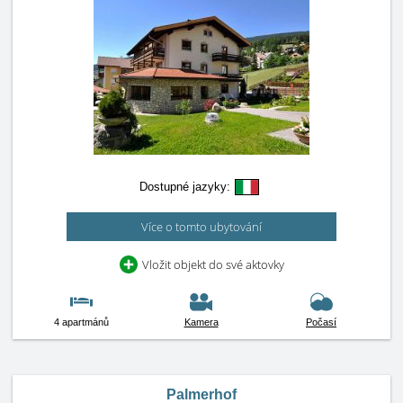
Dostupné jazyky:
Více o tomto ubytování
Vložit objekt do své aktovky
4 apartmánů
Kamera
Počasí
Palmerhof