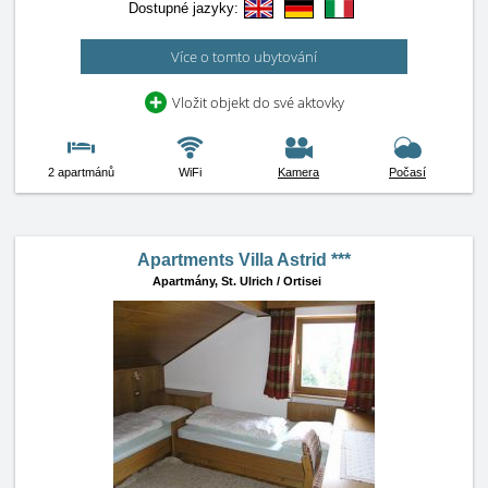
Dostupné jazyky:
Více o tomto ubytování
Vložit objekt do své aktovky
2 apartmánů
WiFi
Kamera
Počasí
Apartments Villa Astrid ***
Apartmány,
St. Ulrich / Ortisei