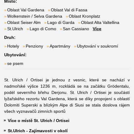
Místo:
Oblast Val Gardena
Oblast Val di Fassa
Wolkenstein / Selva Gardena
Oblast Kronplatz
Oblast Seiser Alm
Lago di Garda
Oblast Alta Valtellina
St.Ulrich
Lago di Como
San Cassiano
Více
Druh:
Hotely
Penziony
Apartmány
Ubytování v soukromí
Ubytování:
se psem
St. Ulrich / Ortisei je jednou z vesnic, které se nachází v
nadmořské výšce 1236 m, rozkládá se na začátku Grödentalu,
podél severního břehu Derjonu. St. Ulrich / Ortisei je součástí
lyžařského rezortu Val Gardena, která se díky propojení s oblastí
Dolomiti Superski a blízkým Alpe di Siusi se stala doslova rájem
všech vyznavačů zimních sportů
Více o místě St. Ulrich / Ortisei
St.Ulrich - Zajímavosti v okolí