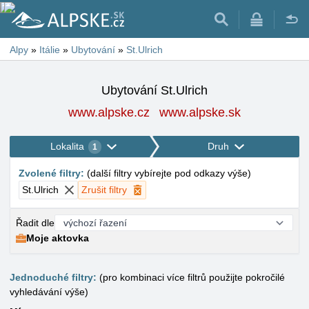
Alpy
»
Itálie
»
Ubytování
»
St.Ulrich
Ubytování St.Ulrich
www.alpske.cz
www.alpske.sk
Lokalita
Druh
1
Zvolené filtry
:
(
další filtry vybírejte pod odkazy výše
)
St.Ulrich
Zrušit filtry
Řadit dle
Moje aktovka
Jednoduché filtry:
(pro kombinaci více filtrů použijte pokročilé
vyhledávání výše)