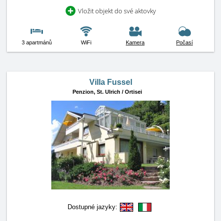
Vložit objekt do své aktovky
3 apartmánů
WiFi
Kamera
Počasí
Villa Fussel
Penzion,
St. Ulrich / Ortisei
Dostupné jazyky: