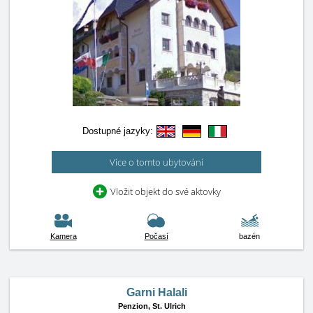
Dostupné jazyky:
Více o tomto ubytování
Vložit objekt do své aktovky
Kamera
Počasí
bazén
Garni Halali
Penzion,
St. Ulrich