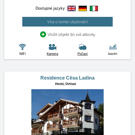
Dostupné jazyky:
Více o tomto ubytování
Vložit objekt do své aktovky
WiFi
Kamera
Počasí
bazén
Residence Cësa Ladina
Hotel,
Ortisei