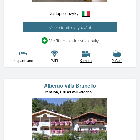
Dostupné jazyky:
Více o tomto ubytování
Vložit objekt do své aktovky
4 apartmánů
WiFi
Kamera
Počasí
Albergo Villa Brunello
Penzion,
Ortisei Val Gardena