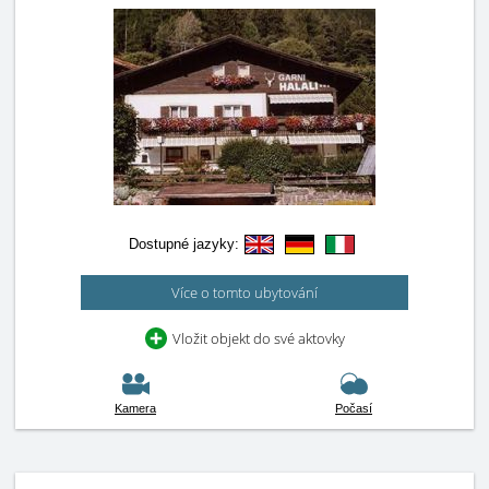
Dostupné jazyky:
Více o tomto ubytování
Vložit objekt do své aktovky
Kamera
Počasí