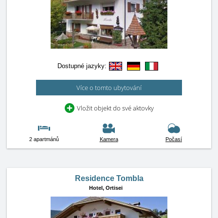
Dostupné jazyky:
Více o tomto ubytování
Vložit objekt do své aktovky
2 apartmánů
Kamera
Počasí
Residence Tombla
Hotel,
Ortisei