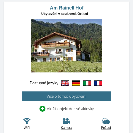
Am Rainell Hof
Ubytování v soukromí,
Ortisei
Dostupné jazyky:
Více o tomto ubytování
Vložit objekt do své aktovky
WiFi
Kamera
Počasí