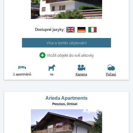
Dostupné jazyky:
Více o tomto ubytování
Vložit objekt do své aktovky
1 apartmánů
ne
Kamera
Počasí
Arieda Apartments
Penzion,
Ortisei