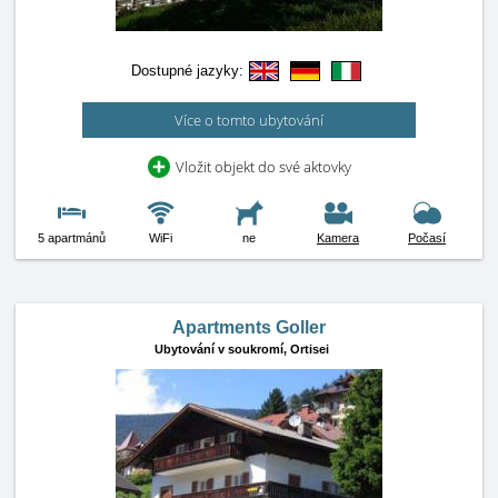
Dostupné jazyky:
Více o tomto ubytování
Vložit objekt do své aktovky
5 apartmánů
WiFi
ne
Kamera
Počasí
Apartments Goller
Ubytování v soukromí,
Ortisei