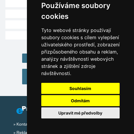
Afers (10 km)
Používáme soubory
Kastelruth (11 km)
cookies
Penia (11 km)
Tyto webové stránky používají
Ponte Gardena (11 km)
soubory cookies s cílem vylepšení
uživatelského prostředí, zobrazení
přizpůsobeného obsahu a reklam,
Home Alpy Itálie - Dolomity
analýzy návštěvnosti webových
stránek a zjištění zdroje
návštěvnosti.
Ubytování Alpy Itálie - Dolomity
(katalog ubytování)
Souhlasím
Odmítám
Upravit mé předvolby
Kontakt
Reklama