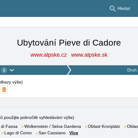
Hledat
Ubytování Pieve di Cadore
www.alpske.cz
www.alpske.sk
Druh 
1
 odkazy výše
)
rů použijte pokročilé vyhledávání výše)
 di Fassa
Wolkenstein / Selva Gardena
Oblast Kronplatz
Oblas
Lago di Como
San Cassiano
Více