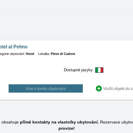
tel al Pelmo
egorie ubytování:
Hotel
Lokalita:
Pieve di Cadore
Dostupné jazyky:
Více o tomto ubytování
Vložit objekt do 
e obsahuje
přímé kontakty na vlastníky ubytování.
Rezervace ubytov
provize!