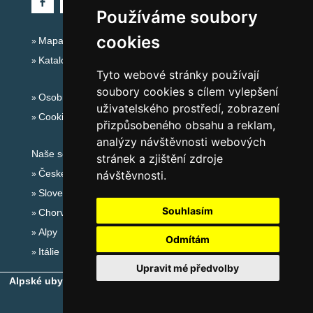
Používáme soubory
cookies
Mapa serveru Alpy Itálie - Dolomity
Katalog ubytování
Tyto webové stránky používají
soubory cookies s cílem vylepšení
Osobní údaje
uživatelského prostředí, zobrazení
Cookies
přizpůsobeného obsahu a reklam,
analýzy návštěvnosti webových
Naše servery:
stránek a zjištění zdroje
České hory
návštěvnosti.
Slovenské hory
Souhlasím
Chorvatsko
Alpy
Odmítám
Itálie
Upravit mé předvolby
Alpské ubytování, alpské turistické oblasti, alpské ski areály
-
Copyright © 2010-2026
eProgress s.r.o.