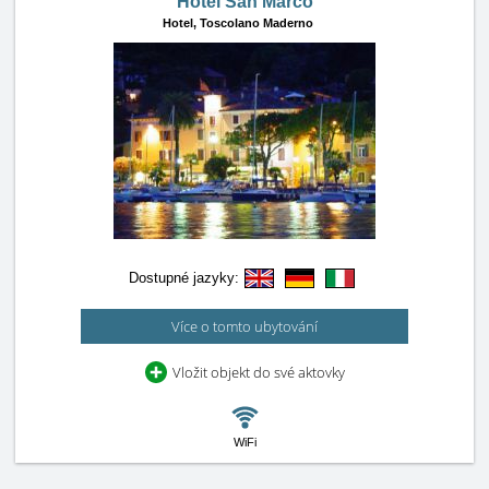
Hotel San Marco
Hotel,
Toscolano Maderno
Dostupné jazyky:
Více o tomto ubytování
Vložit objekt do své aktovky
WiFi