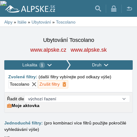
Alpy
»
Itálie
»
Ubytování
»
Toscolano
Ubytování Toscolano
www.alpske.cz
www.alpske.sk
Lokalita
Druh
1
Zvolené filtry
:
(
další filtry vybírejte pod odkazy výše
)
Toscolano
Zrušit filtry
Řadit dle
Moje aktovka
Jednoduché filtry:
(pro kombinaci více filtrů použijte pokročilé
vyhledávání výše)