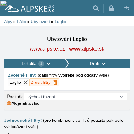
Alpy
»
Itálie
»
Ubytování
»
Laglio
Ubytování Laglio
www.alpske.cz
www.alpske.sk
Lokalita
Druh
1
Zvolené filtry
:
(
další filtry vybírejte pod odkazy výše
)
Laglio
Zrušit filtry
Řadit dle
Moje aktovka
Jednoduché filtry:
(pro kombinaci více filtrů použijte pokročilé
vyhledávání výše)