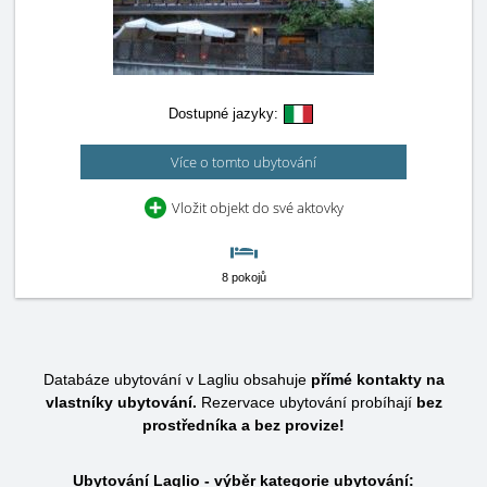
Dostupné jazyky:
Více o tomto ubytování
Vložit objekt do své aktovky
8 pokojů
Databáze ubytování v Lagliu obsahuje
přímé kontakty na
vlastníky ubytování.
Rezervace ubytování probíhají
bez
prostředníka a bez provize!
Ubytování Laglio - výběr kategorie ubytování: