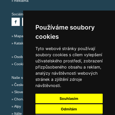
Reklama
Sociální sítě:
Používáme soubory
cookies
Mapa serveru Alpy Itálie - Dolomity
Katalog ubytování
Tyto webové stránky používají
soubory cookies s cílem vylepšení
Osobní údaje
uživatelského prostředí, zobrazení
Cookies
přizpůsobeného obsahu a reklam,
analýzy návštěvnosti webových
Naše servery:
stránek a zjištění zdroje
České hory
návštěvnosti.
Slovenské hory
Souhlasím
Chorvatsko
Alpy
Odmítám
Itálie