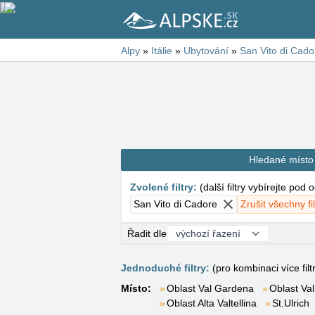
Alpy
»
Itálie
»
Ubytování
»
San Vito di Cado
Hledané místo
Zvolené filtry
:
(
další filtry vybírejte pod
San Vito di Cadore
Zrušit všechny fil
Řadit dle
Jednoduché filtry:
(pro kombinaci více filt
Místo:
Oblast Val Gardena
Oblast Val
Oblast Alta Valtellina
St.Ulrich