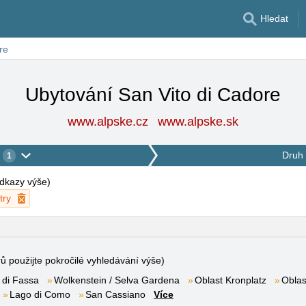
Hledat
re
Ubytování San Vito di Cadore
www.alpske.cz
www.alpske.sk
Druh 
1
 odkazy výše
)
try
rů použijte pokročilé vyhledávání výše)
 di Fassa
Wolkenstein / Selva Gardena
Oblast Kronplatz
Oblas
Lago di Como
San Cassiano
Více