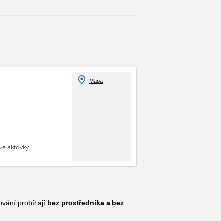
Mapa
své aktovky
vání probíhají
bez prostředníka a bez