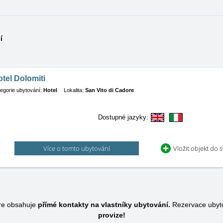
í
tel Dolomiti
egorie ubytování:
Hotel
Lokalita:
San Vito di Cadore
Dostupné jazyky:
Více o tomto ubytování
Vložit objekt do 
ore obsahuje
přímé kontakty na vlastníky ubytování.
Rezervace ubyto
provize!