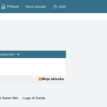
Přihlásit
Nový uživatel
Zpět
ubytování
Moje aktovka
t Seiser Alm
Lago di Garda