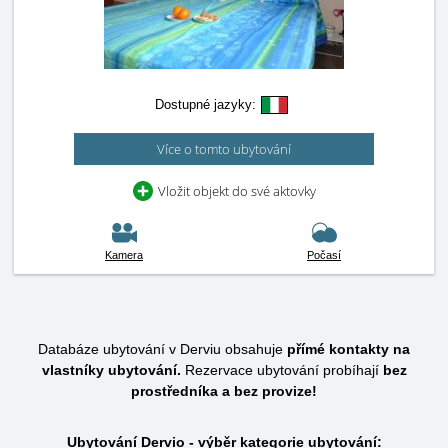
Dostupné jazyky:
Více o tomto ubytování
Vložit objekt do své aktovky
Kamera
Počasí
Databáze ubytování v Derviu obsahuje
přímé kontakty na
vlastníky ubytování.
Rezervace ubytování probíhají
bez
prostředníka a bez provize!
Ubytování Dervio - výběr kategorie ubytování: