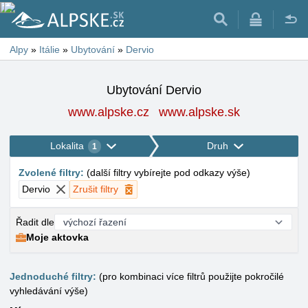
Alpy
»
Itálie
»
Ubytování
»
Dervio
Ubytování Dervio
www.alpske.cz
www.alpske.sk
Lokalita
Druh
1
Zvolené filtry
:
(
další filtry vybírejte pod odkazy výše
)
Dervio
Zrušit filtry
Řadit dle
Moje aktovka
Jednoduché filtry:
(pro kombinaci více filtrů použijte pokročilé
vyhledávání výše)