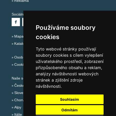
Reklama
Sociální sítě:
Používáme soubory
cookies
Mapa serveru Alpy Itálie - Dolomity
Katalog ubytování
Tyto webové stránky používají
soubory cookies s cílem vylepšení
Osobní údaje
uživatelského prostředí, zobrazení
Cookies
přizpůsobeného obsahu a reklam,
analýzy návštěvnosti webových
Naše servery:
stránek a zjištění zdroje
České hory
návštěvnosti.
Slovenské hory
Souhlasím
Chorvatsko
Alpy
Odmítám
Itálie