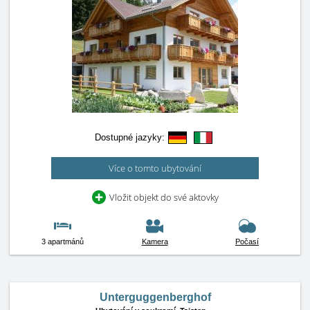
Dostupné jazyky:
Více o tomto ubytování
Vložit objekt do své aktovky
3 apartmánů
Kamera
Počasí
Unterguggenberghof