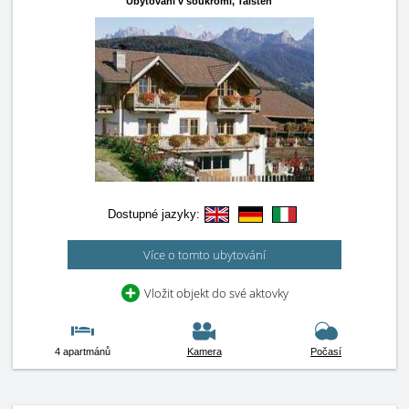
Ubytování v soukromí,
Taisten
Dostupné jazyky:
Více o tomto ubytování
Vložit objekt do své aktovky
4 apartmánů
Kamera
Počasí