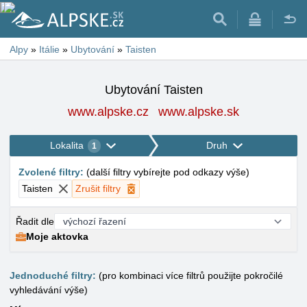
Alpy
»
Itálie
»
Ubytování
»
Taisten
Ubytování Taisten
www.alpske.cz
www.alpske.sk
Lokalita
Druh
1
Zvolené filtry
:
(
další filtry vybírejte pod odkazy výše
)
Taisten
Zrušit filtry
Řadit dle
Moje aktovka
Jednoduché filtry:
(pro kombinaci více filtrů použijte pokročilé
vyhledávání výše)