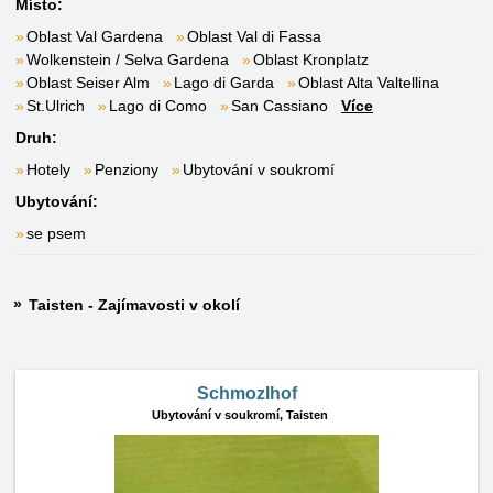
Místo:
Oblast Val Gardena
Oblast Val di Fassa
Wolkenstein / Selva Gardena
Oblast Kronplatz
Oblast Seiser Alm
Lago di Garda
Oblast Alta Valtellina
St.Ulrich
Lago di Como
San Cassiano
Více
Druh:
Hotely
Penziony
Ubytování v soukromí
Ubytování:
se psem
Taisten - Zajímavosti v okolí
Schmozlhof
Ubytování v soukromí,
Taisten