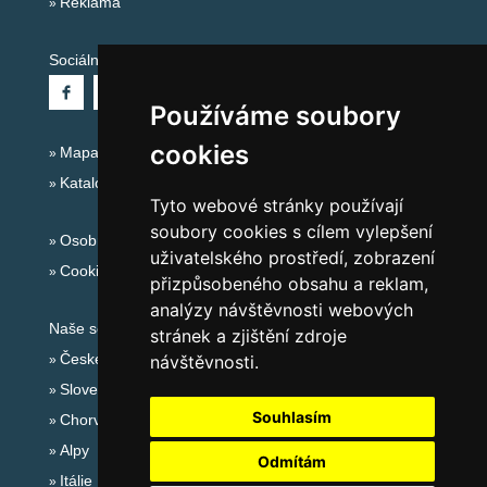
Reklama
Sociální sítě:
Používáme soubory
cookies
Mapa serveru Alpy Itálie - Dolomity
Katalog ubytování
Tyto webové stránky používají
soubory cookies s cílem vylepšení
Osobní údaje
uživatelského prostředí, zobrazení
Cookies
přizpůsobeného obsahu a reklam,
analýzy návštěvnosti webových
Naše servery:
stránek a zjištění zdroje
České hory
návštěvnosti.
Slovenské hory
Souhlasím
Chorvatsko
Alpy
Odmítám
Itálie