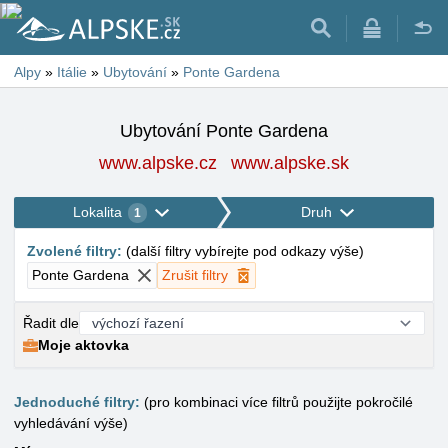
Alpy
»
Itálie
»
Ubytování
»
Ponte Gardena
Ubytování Ponte Gardena
www.alpske.cz
www.alpske.sk
Lokalita
Druh
1
Zvolené filtry
:
(
další filtry vybírejte pod odkazy výše
)
Ponte Gardena
Zrušit filtry
Řadit dle
Moje aktovka
Jednoduché filtry:
(pro kombinaci více filtrů použijte pokročilé
vyhledávání výše)