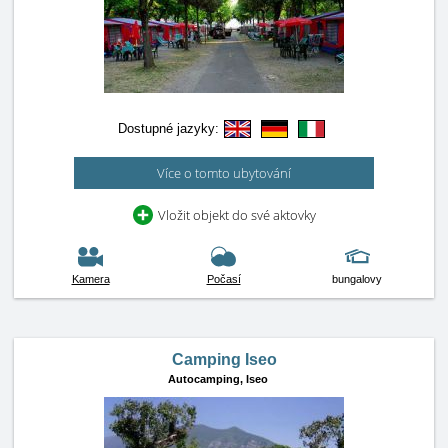
Dostupné jazyky:
Více o tomto ubytování
Vložit objekt do své aktovky
Kamera
Počasí
bungalovy
Camping Iseo
Autocamping,
Iseo