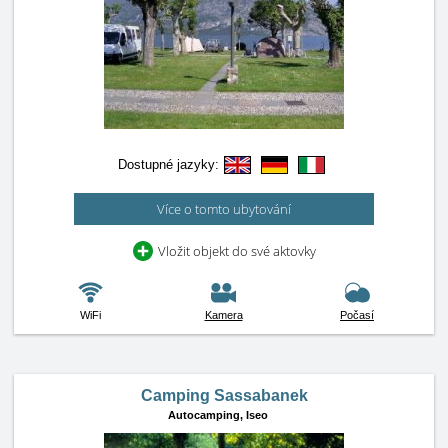
Dostupné jazyky:
Více o tomto ubytování
Vložit objekt do své aktovky
WiFi
Kamera
Počasí
Camping Sassabanek
Autocamping,
Iseo