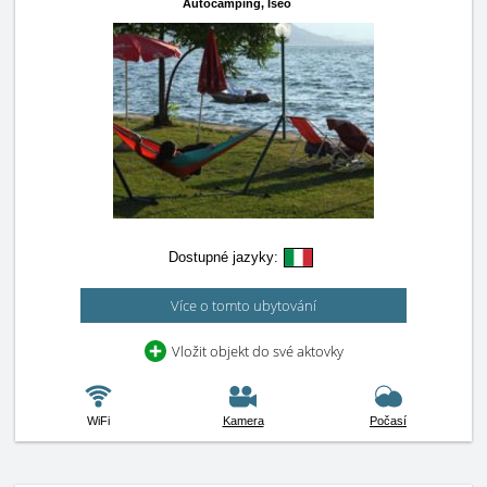
Autocamping,
Iseo
Dostupné jazyky:
Více o tomto ubytování
Vložit objekt do své aktovky
WiFi
Kamera
Počasí