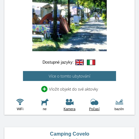
Dostupné jazyky:
Více o tomto ubytování
Vložit objekt do své aktovky
WiFi
ne
Kamera
Počasí
bazén
Camping Covelo