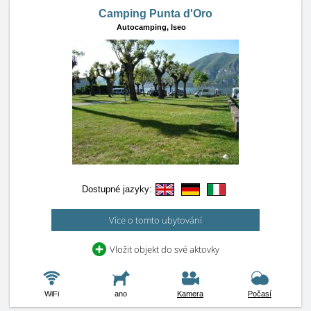
Camping Punta d'Oro
Autocamping,
Iseo
Dostupné jazyky:
Více o tomto ubytování
Vložit objekt do své aktovky
WiFi
ano
Kamera
Počasí