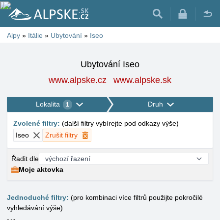
Alpy
»
Itálie
»
Ubytování
»
Iseo
Ubytování Iseo
www.alpske.cz
www.alpske.sk
Lokalita
Druh
1
Zvolené filtry
:
(
další filtry vybírejte pod odkazy výše
)
Iseo
Zrušit filtry
Řadit dle
Moje aktovka
Jednoduché filtry:
(pro kombinaci více filtrů použijte pokročilé
vyhledávání výše)