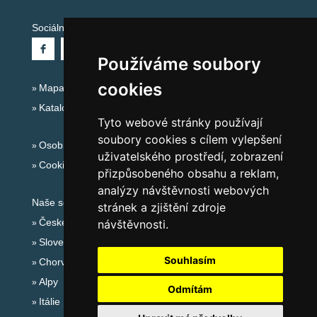
Sociální sítě:
Používáme soubory
cookies
Mapa serveru Alpy Itálie - Dolomity
Katalog ubytování
Tyto webové stránky používají
soubory cookies s cílem vylepšení
Osobní údaje
uživatelského prostředí, zobrazení
Cookies
přizpůsobeného obsahu a reklam,
analýzy návštěvnosti webových
Naše servery:
stránek a zjištění zdroje
České hory
návštěvnosti.
Slovenské hory
Souhlasím
Chorvatsko
Alpy
Odmítám
Itálie