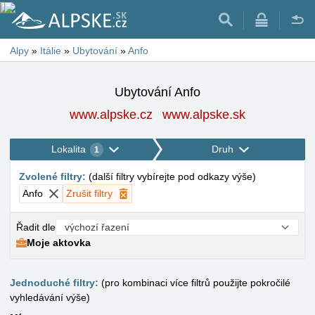
Alpy
»
Itálie
»
Ubytování
»
Anfo
Ubytování Anfo
www.alpske.cz
www.alpske.sk
Lokalita
Druh
1
Zvolené filtry
:
(
další filtry vybírejte pod odkazy výše
)
Anfo
Zrušit filtry
Řadit dle
Moje aktovka
Jednoduché filtry:
(pro kombinaci více filtrů použijte pokročilé
vyhledávání výše)