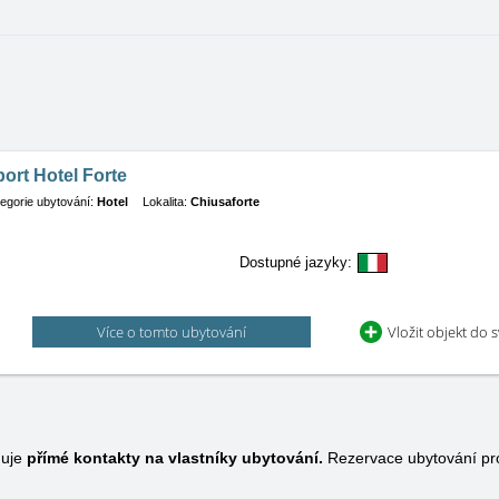
ort Hotel Forte
egorie ubytování:
Hotel
Lokalita:
Chiusaforte
Dostupné jazyky:
Více o tomto ubytování
Vložit objekt do 
huje
přímé kontakty na vlastníky ubytování.
Rezervace ubytování pr