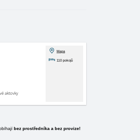
Mapa
110 pokojů
své aktovky
obíhají
bez prostředníka a bez provize!