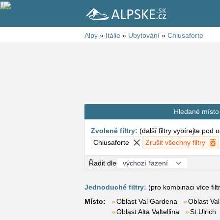
Alpy
»
Itálie
»
Ubytování
»
Chiusaforte
Hledané místo
Zvolené filtry
:
(
další filtry vybírejte pod
Chiusaforte
Zrušit všechny filtry
Řadit dle
Jednoduché filtry:
(pro kombinaci více filt
Místo:
Oblast Val Gardena
Oblast Val
Oblast Alta Valtellina
St.Ulrich