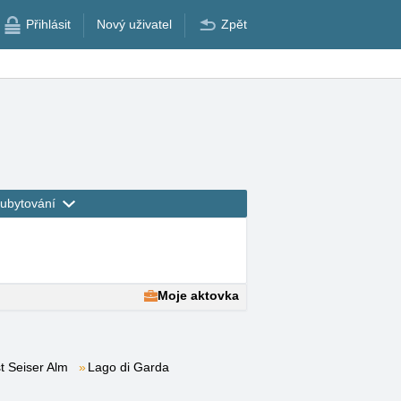
Přihlásit
Nový uživatel
Zpět
ubytování
Moje aktovka
t Seiser Alm
Lago di Garda