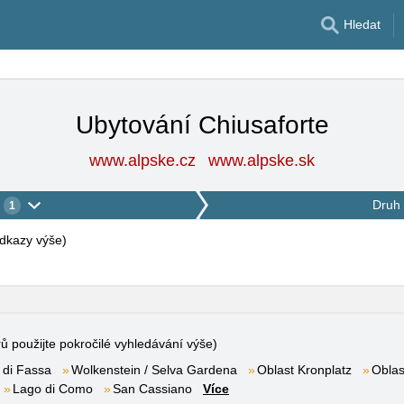
Hledat
Ubytování Chiusaforte
www.alpske.cz
www.alpske.sk
Druh 
1
 odkazy výše
)
rů použijte pokročilé vyhledávání výše)
 di Fassa
Wolkenstein / Selva Gardena
Oblast Kronplatz
Oblas
Lago di Como
San Cassiano
Více