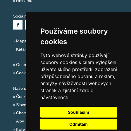
Reklama
Sociální sítě:
Používáme soubory
cookies
Mapa serveru Alpy Itálie - Dolomity
Katalog ubytování
Tyto webové stránky používají
soubory cookies s cílem vylepšení
Osobní údaje
uživatelského prostředí, zobrazení
Cookies
přizpůsobeného obsahu a reklam,
analýzy návštěvnosti webových
Naše servery:
stránek a zjištění zdroje
České hory
návštěvnosti.
Slovenské hory
Souhlasím
Chorvatsko
Alpy
Odmítám
Itálie