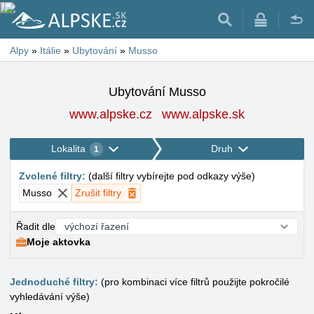
Alpy
»
Itálie
»
Ubytování
»
Musso
Ubytování Musso
www.alpske.cz
www.alpske.sk
Lokalita
Druh
1
Zvolené filtry
:
(
další filtry vybírejte pod odkazy výše
)
Musso
Zrušit filtry
Řadit dle
Moje aktovka
Jednoduché filtry:
(pro kombinaci více filtrů použijte pokročilé
vyhledávání výše)