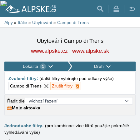
Alpy
»
Itálie
»
Ubytování
»
Campo di Trens
Ubytování Campo di Trens
www.alpske.cz
www.alpske.sk
Lokalita
Druh
1
Zvolené filtry
:
(
další filtry vybírejte pod odkazy výše
)
Campo di Trens
Zrušit filtry
Řadit dle
Moje aktovka
Jednoduché filtry:
(pro kombinaci více filtrů použijte pokročilé
vyhledávání výše)