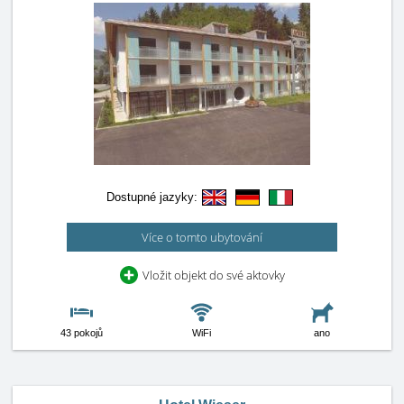
Dostupné jazyky:
Více o tomto ubytování
Vložit objekt do své aktovky
43 pokojů
WiFi
ano