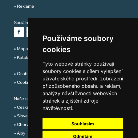
Reklama
Sociální sítě:
Používáme soubory
cookies
Mapa serveru Alpy Itálie - Dolomity
Katalog ubytování
Tyto webové stránky používají
soubory cookies s cílem vylepšení
Osobní údaje
uživatelského prostředí, zobrazení
Cookies
přizpůsobeného obsahu a reklam,
analýzy návštěvnosti webových
Naše servery:
stránek a zjištění zdroje
České hory
návštěvnosti.
Slovenské hory
Souhlasím
Chorvatsko
Alpy
Odmítám