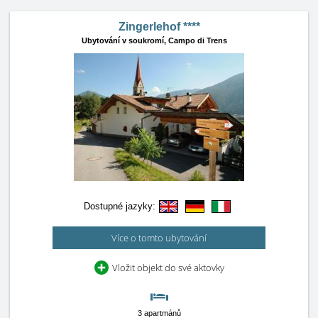
Zingerlehof ****
Ubytování v soukromí,
Campo di Trens
Dostupné jazyky:
Více o tomto ubytování
Vložit objekt do své aktovky
3 apartmánů