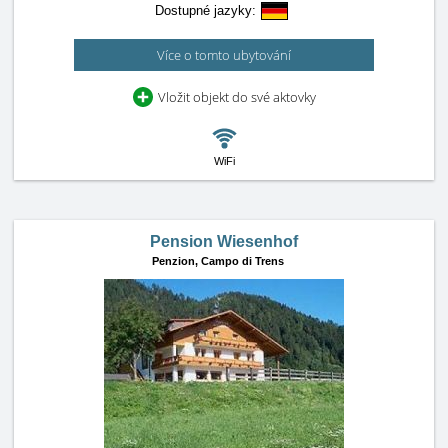
Dostupné jazyky:
Více o tomto ubytování
Vložit objekt do své aktovky
WiFi
Pension Wiesenhof
Penzion,
Campo di Trens