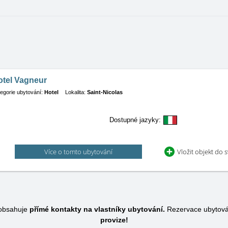
otel Vagneur
egorie ubytování:
Hotel
Lokalita:
Saint-Nicolas
Dostupné jazyky:
Více o tomto ubytování
Vložit objekt do 
 obsahuje
přímé kontakty na vlastníky ubytování.
Rezervace ubytová
provize!