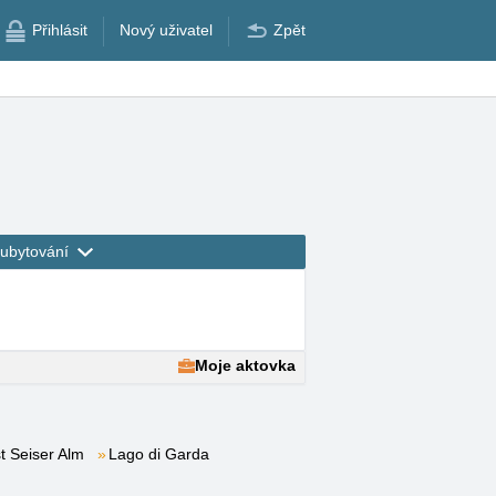
Přihlásit
Nový uživatel
Zpět
ubytování
Moje aktovka
t Seiser Alm
Lago di Garda