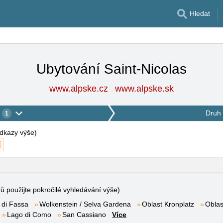
Hledat
Ubytování Saint-Nicolas
www.alpske.cz
www.alpske.sk
Druh 
1
 odkazy výše
)
rů použijte pokročilé vyhledávání výše)
 di Fassa
Wolkenstein / Selva Gardena
Oblast Kronplatz
Oblas
Lago di Como
San Cassiano
Více