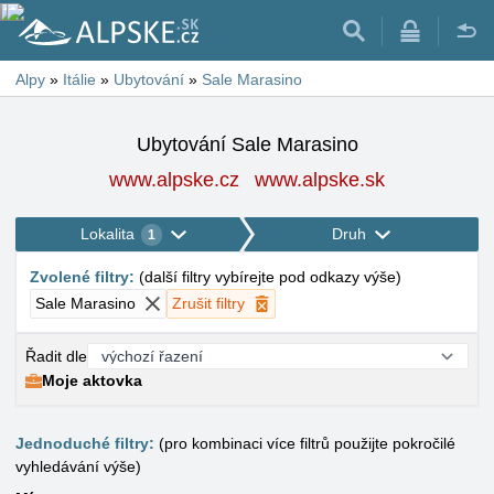
Alpy
»
Itálie
»
Ubytování
»
Sale Marasino
Ubytování Sale Marasino
www.alpske.cz
www.alpske.sk
Lokalita
Druh
1
Zvolené filtry
:
(
další filtry vybírejte pod odkazy výše
)
Sale Marasino
Zrušit filtry
Řadit dle
Moje aktovka
Jednoduché filtry:
(pro kombinaci více filtrů použijte pokročilé
vyhledávání výše)