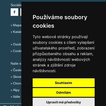
Sociální sítě:
Používáme soubory
cookies
Mapa serveru Alpy Itálie - Dolomity
Katalog ubytování
Tyto webové stránky používají
soubory cookies s cílem vylepšení
Osobní údaje
uživatelského prostředí, zobrazení
Cookies
přizpůsobeného obsahu a reklam,
analýzy návštěvnosti webových
Naše servery:
stránek a zjištění zdroje
České hory
návštěvnosti.
Slovenské hory
Souhlasím
Chorvatsko
Alpy
Odmítám
Itálie
Upravit mé předvolby