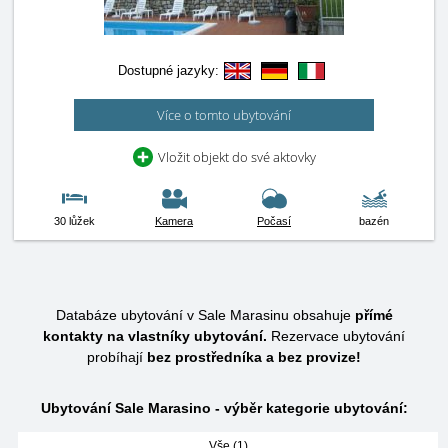
Dostupné jazyky:
Více o tomto ubytování
Vložit objekt do své aktovky
30 lůžek
Kamera
Počasí
bazén
Databáze ubytování v Sale Marasinu obsahuje
přímé
kontakty na vlastníky ubytování.
Rezervace ubytování
probíhají
bez prostředníka a bez provize!
Ubytování Sale Marasino - výběr kategorie ubytování:
Vše (1)