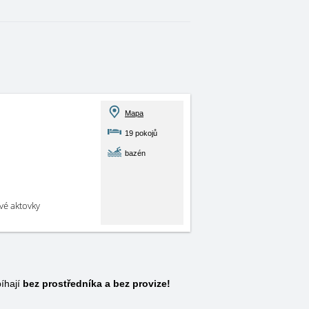
Mapa
19 pokojů
bazén
své aktovky
íhají
bez prostředníka a bez provize!