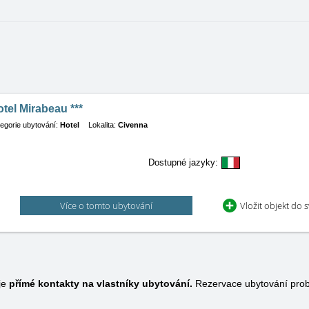
tel Mirabeau ***
egorie ubytování:
Hotel
Lokalita:
Civenna
Dostupné jazyky:
Více o tomto ubytování
Vložit objekt do 
je
přímé kontakty na vlastníky ubytování.
Rezervace ubytování prob