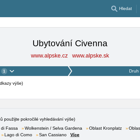
Hledat
Ubytování Civenna
www.alpske.cz
www.alpske.sk
Druh 
1
 odkazy výše
)
rů použijte pokročilé vyhledávání výše)
 di Fassa
Wolkenstein / Selva Gardena
Oblast Kronplatz
Oblas
Lago di Como
San Cassiano
Více