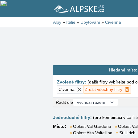
Alpy
»
Itálie
»
Ubytování
»
Civenna
Hledané místo
Zvolené filtry
:
(
další filtry vybírejte pod
Civenna
Zrušit všechny filtry
Řadit dle
Jednoduché filtry:
(pro kombinaci více filt
Místo:
Oblast Val Gardena
Oblast Val
Oblast Alta Valtellina
St.Ulrich