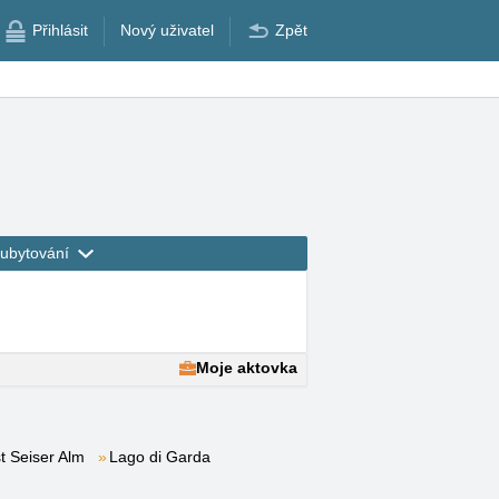
Přihlásit
Nový uživatel
Zpět
ubytování
Moje aktovka
t Seiser Alm
Lago di Garda