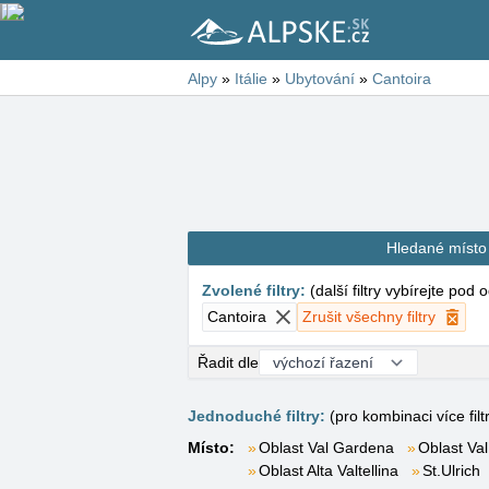
Alpy
»
Itálie
»
Ubytování
»
Cantoira
Hledané místo
Zvolené filtry
:
(
další filtry vybírejte pod
Cantoira
Zrušit všechny filtry
Řadit dle
Jednoduché filtry:
(pro kombinaci více filt
Místo:
Oblast Val Gardena
Oblast Val
Oblast Alta Valtellina
St.Ulrich