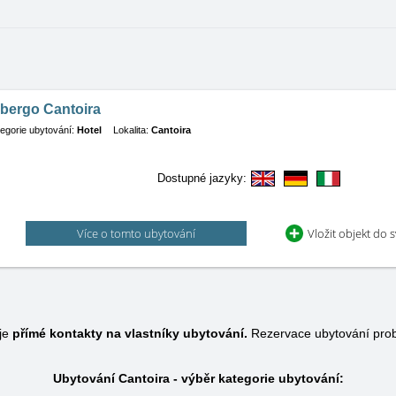
lbergo Cantoira
egorie ubytování:
Hotel
Lokalita:
Cantoira
Dostupné jazyky:
Více o tomto ubytování
Vložit objekt do 
uje
přímé kontakty na vlastníky ubytování.
Rezervace ubytování prob
Ubytování Cantoira - výběr kategorie ubytování: