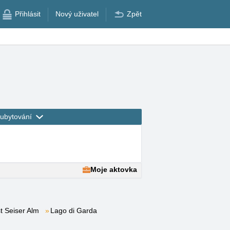
Přihlásit
Nový uživatel
Zpět
ubytování
Moje aktovka
t Seiser Alm
Lago di Garda