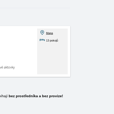
Mapa
13 pokojů
své aktovky
íhají
bez prostředníka a bez provize!