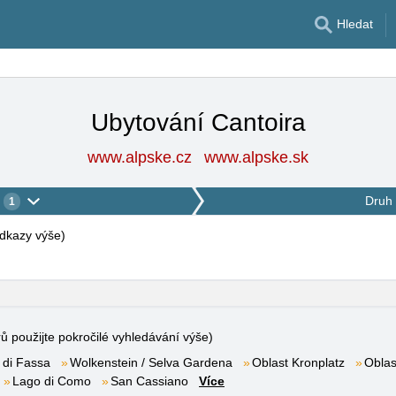
Hledat
Ubytování Cantoira
www.alpske.cz
www.alpske.sk
Druh 
1
 odkazy výše
)
rů použijte pokročilé vyhledávání výše)
 di Fassa
Wolkenstein / Selva Gardena
Oblast Kronplatz
Oblas
Lago di Como
San Cassiano
Více