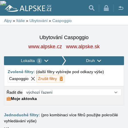
Alpy
»
Itálie
»
Ubytování
»
Caspoggio
Ubytování Caspoggio
www.alpske.cz
www.alpske.sk
Lokalita
Druh
1
Zvolené filtry
:
(
další filtry vybírejte pod odkazy výše
)
Caspoggio
Zrušit filtry
Řadit dle
Moje aktovka
Jednoduché filtry:
(pro kombinaci více filtrů použijte pokročilé
vyhledávání výše)