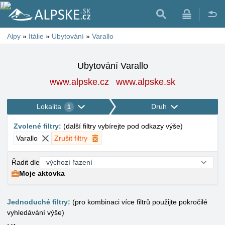
Alpy
»
Itálie
»
Ubytování
»
Varallo
Ubytování Varallo
www.alpske.cz
www.alpske.sk
Lokalita
Druh
1
Zvolené filtry
:
(
další filtry vybírejte pod odkazy výše
)
Varallo
Zrušit filtry
Řadit dle
Moje aktovka
Jednoduché filtry:
(pro kombinaci více filtrů použijte pokročilé
vyhledávání výše)