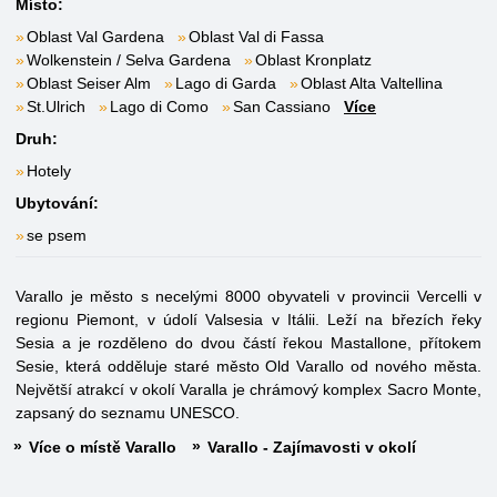
Místo:
Oblast Val Gardena
Oblast Val di Fassa
Wolkenstein / Selva Gardena
Oblast Kronplatz
Oblast Seiser Alm
Lago di Garda
Oblast Alta Valtellina
St.Ulrich
Lago di Como
San Cassiano
Více
Druh:
Hotely
Ubytování:
se psem
Varallo je město s necelými 8000 obyvateli v provincii Vercelli v
regionu Piemont, v údolí Valsesia v Itálii. Leží na březích řeky
Sesia a je rozděleno do dvou částí řekou Mastallone, přítokem
Sesie, která odděluje staré město Old Varallo od nového města.
Největší atrakcí v okolí Varalla je chrámový komplex Sacro Monte,
zapsaný do seznamu UNESCO.
Více o místě Varallo
Varallo - Zajímavosti v okolí