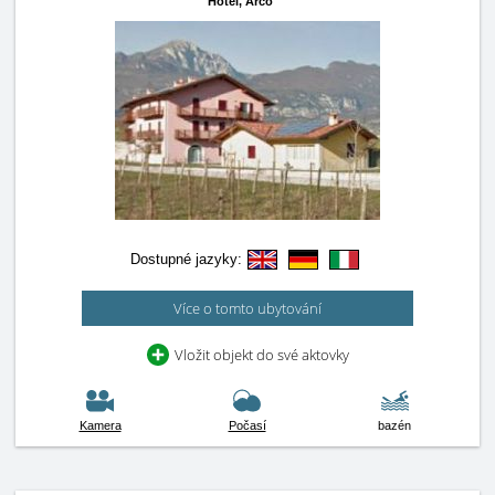
Hotel,
Arco
Dostupné jazyky:
Více o tomto ubytování
Vložit objekt do své aktovky
Kamera
Počasí
bazén