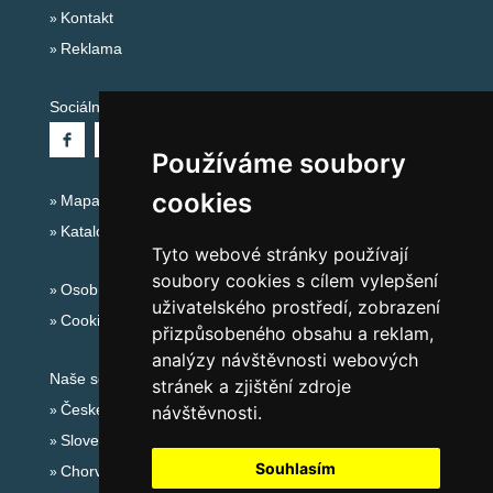
Kontakt
Reklama
Sociální sítě:
Používáme soubory
cookies
Mapa serveru Alpy Itálie - Dolomity
Katalog ubytování
Tyto webové stránky používají
soubory cookies s cílem vylepšení
Osobní údaje
uživatelského prostředí, zobrazení
Cookies
přizpůsobeného obsahu a reklam,
analýzy návštěvnosti webových
Naše servery:
stránek a zjištění zdroje
České hory
návštěvnosti.
Slovenské hory
Souhlasím
Chorvatsko