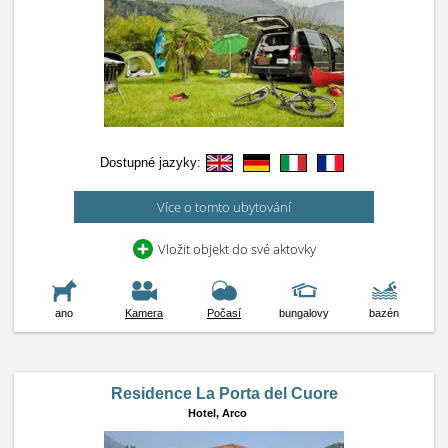
Dostupné jazyky:
Více o tomto ubytování
Vložit objekt do své aktovky
ano
Kamera
Počasí
bungalovy
bazén
Residence La Porta del Cuore
Hotel,
Arco