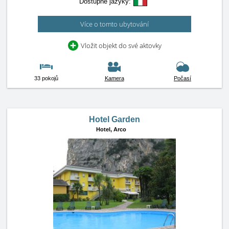
Dostupné jazyky:
Více o tomto ubytování
Vložit objekt do své aktovky
33 pokojů
Kamera
Počasí
Hotel Garden
Hotel,
Arco