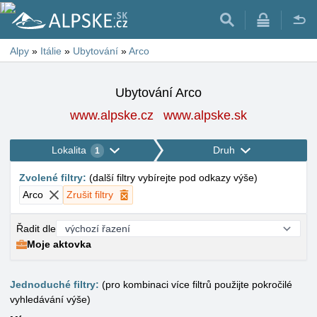
Alpy
»
Itálie
»
Ubytování
»
Arco
Ubytování Arco
www.alpske.cz
www.alpske.sk
Lokalita
Druh
1
Zvolené filtry
:
(
další filtry vybírejte pod odkazy výše
)
Arco
Zrušit filtry
Řadit dle
Moje aktovka
Jednoduché filtry:
(pro kombinaci více filtrů použijte pokročilé
vyhledávání výše)