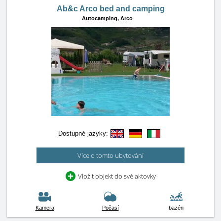
Ab&c Arco bed and camping
Autocamping,
Arco
Dostupné jazyky:
Více o tomto ubytování
Vložit objekt do své aktovky
Kamera
Počasí
bazén