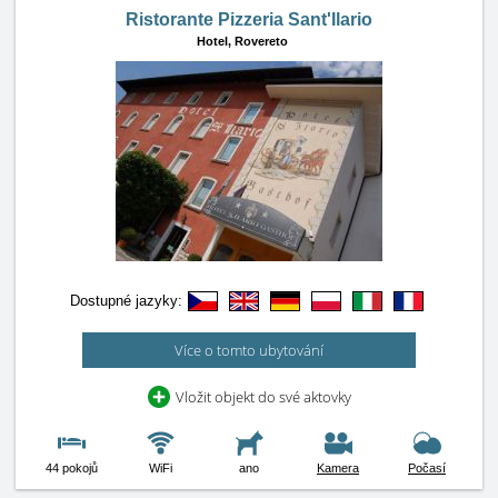
Ristorante Pizzeria Sant'Ilario
Hotel,
Rovereto
Dostupné jazyky:
Více o tomto ubytování
Vložit objekt do své aktovky
44 pokojů
WiFi
ano
Kamera
Počasí