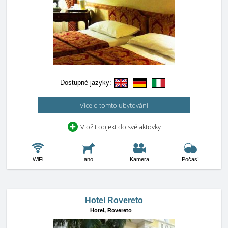
Dostupné jazyky:
Více o tomto ubytování
Vložit objekt do své aktovky
WiFi
ano
Kamera
Počasí
Hotel Rovereto
Hotel,
Rovereto