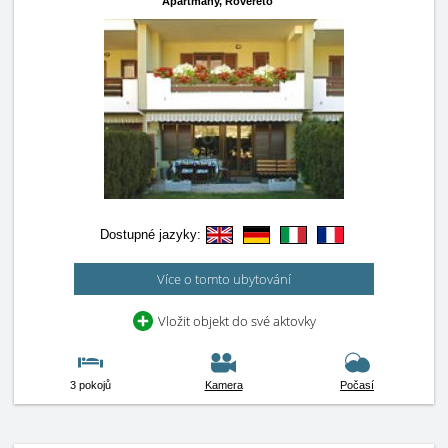
Apartmány,
Rovereto
Dostupné jazyky:
Více o tomto ubytování
Vložit objekt do své aktovky
3 pokojů
Kamera
Počasí