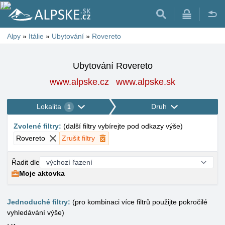
Alpy
»
Itálie
»
Ubytování
»
Rovereto
Ubytování Rovereto
www.alpske.cz
www.alpske.sk
Lokalita
Druh
1
Zvolené filtry
:
(
další filtry vybírejte pod odkazy výše
)
Rovereto
Zrušit filtry
Řadit dle
Moje aktovka
Jednoduché filtry:
(pro kombinaci více filtrů použijte pokročilé
vyhledávání výše)