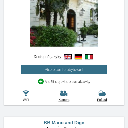
Dostupné jazyky:
Více o tomto ubytování
Vložit objekt do své aktovky
WiFi
Kamera
Počasí
BB Manu and Dige