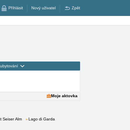
Přihlásit
Nový uživatel
Zpět
ubytování
Moje aktovka
t Seiser Alm
Lago di Garda