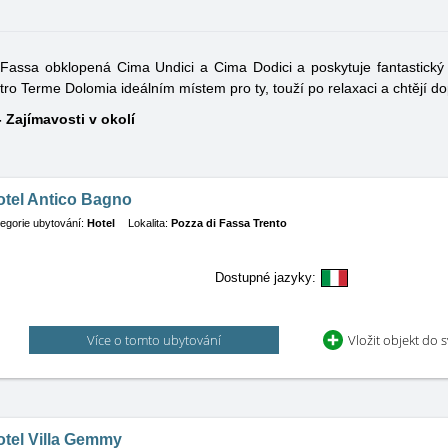
 Fassa obklopená Cima Undici a Cima Dodici a poskytuje fantastický v
ro Terme Dolomia ideálním místem pro ty, touží po relaxaci a chtějí d
 Zajímavosti v okolí
otel Antico Bagno
egorie ubytování:
Hotel
Lokalita:
Pozza di Fassa Trento
Dostupné jazyky:
Více o tomto ubytování
Vložit objekt do 
otel Villa Gemmy