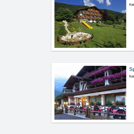
Kat
Sp
Kat