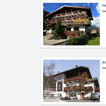
Ho
Kat
In
Kat