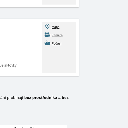
Mapa
Kamera
Počasí
své aktovky
ání probíhají
bez prostředníka a bez