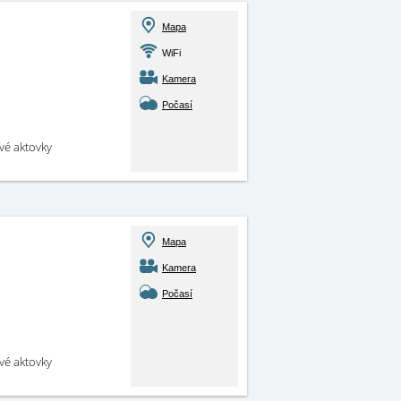
Mapa
WiFi
Kamera
Počasí
své aktovky
Mapa
Kamera
Počasí
své aktovky