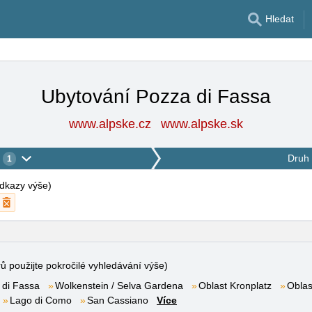
Hledat
Ubytování Pozza di Fassa
www.alpske.cz
www.alpske.sk
Druh 
1
 odkazy výše
)
rů použijte pokročilé vyhledávání výše)
 di Fassa
Wolkenstein / Selva Gardena
Oblast Kronplatz
Oblas
Lago di Como
San Cassiano
Více