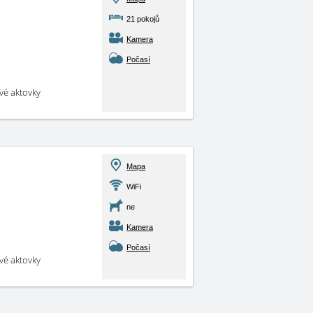
21 pokojů
Kamera
Počasí
své aktovky
Mapa
WiFi
ne
Kamera
Počasí
své aktovky