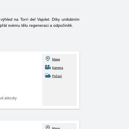
ýhled na Torri del Vajolet. Díky unikátním
opřát svému tělu regeneraci a odpočiněk.
Mapa
Kamera
Počasí
své aktovky
Mapa