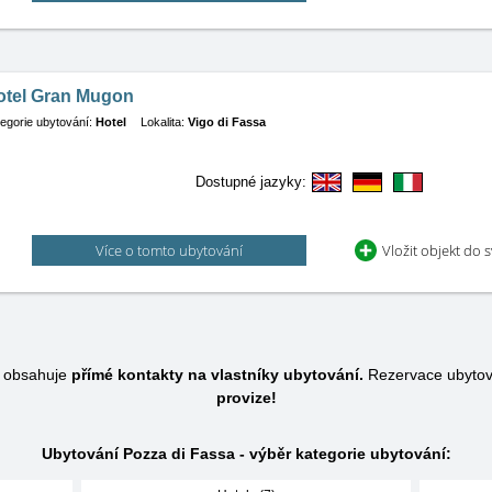
otel Gran Mugon
egorie ubytování:
Hotel
Lokalita:
Vigo di Fassa
Dostupné jazyky:
Více o tomto ubytování
Vložit objekt do 
a obsahuje
přímé kontakty na vlastníky ubytování.
Rezervace ubytov
provize!
Ubytování Pozza di Fassa - výběr kategorie ubytování: