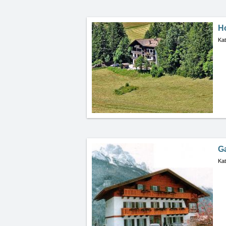
H
Kat
G
Kat