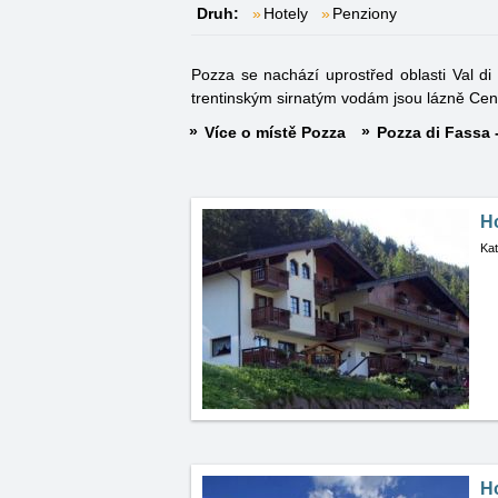
Druh:
Hotely
Penziony
Pozza se nachází uprostřed oblasti Val di
trentinským sirnatým vodám jsou lázně Cent
Více o místě Pozza
Pozza di Fassa -
H
Kat
H