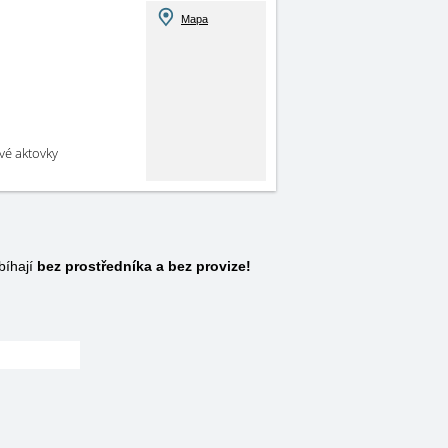
Mapa
své aktovky
bíhají
bez prostředníka a bez provize!