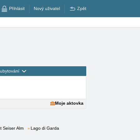
Přihlásit
Nový uživatel
Zpět
ubytování
Moje aktovka
t Seiser Alm
Lago di Garda