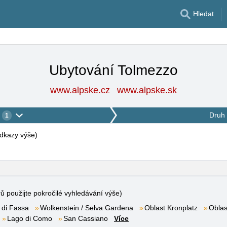
Hledat
Ubytování Tolmezzo
www.alpske.cz
www.alpske.sk
Druh 
1
 odkazy výše
)
rů použijte pokročilé vyhledávání výše)
 di Fassa
Wolkenstein / Selva Gardena
Oblast Kronplatz
Oblas
Lago di Como
San Cassiano
Více