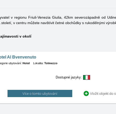
byvatel v regionu Friuli-Venezia Giulia, 42km severozápadně od Ud
oletí, v centru můžete navštívit četné obchůdky s rukodělnými výrobky.
ajímavosti v okolí
otel Al Bvenvenuto
egorie ubytování:
Hotel
Lokalita:
Tolmezzo
Dostupné jazyky:
Více o tomto ubytování
Vložit objekt do 