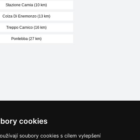
Stazione Carnia (10 km)
Colza Di Enemonzo (13 km)
Treppo Carnico (16 km)
Pontebba (27 km)
Naše servery:
bory cookies
České hory
Slovenské hory
užívají soubory cookies s cílem vylepšení