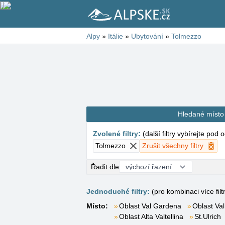
Alpy
»
Itálie
»
Ubytování
»
Tolmezzo
Hledané místo
Zvolené filtry
:
(
další filtry vybírejte pod
Tolmezzo
Zrušit všechny filtry
Řadit dle
Jednoduché filtry:
(pro kombinaci více filt
Místo:
Oblast Val Gardena
Oblast Val
Oblast Alta Valtellina
St.Ulrich