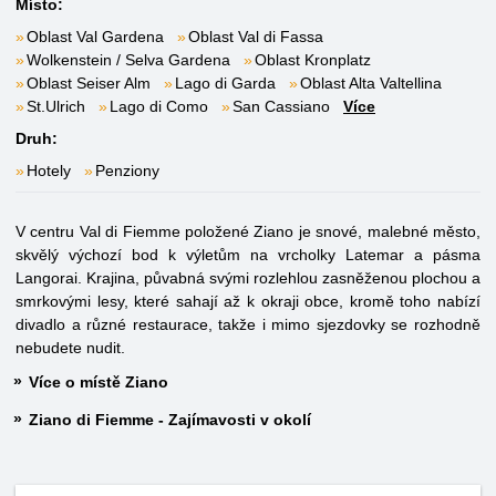
Místo:
Oblast Val Gardena
Oblast Val di Fassa
Wolkenstein / Selva Gardena
Oblast Kronplatz
Oblast Seiser Alm
Lago di Garda
Oblast Alta Valtellina
St.Ulrich
Lago di Como
San Cassiano
Více
Druh:
Hotely
Penziony
V centru Val di Fiemme položené Ziano je snové, malebné město,
skvělý výchozí bod k výletům na vrcholky Latemar a pásma
Langorai. Krajina, půvabná svými rozlehlou zasněženou plochou a
smrkovými lesy, které sahají až k okraji obce, kromě toho nabízí
divadlo a různé restaurace, takže i mimo sjezdovky se rozhodně
nebudete nudit.
Více o místě Ziano
Ziano di Fiemme - Zajímavosti v okolí