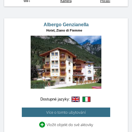
WiFi
Kamera
Počasí
Albergo Genzianella
Hotel,
Ziano di Fiemme
Dostupné jazyky:
Více o tomto ubytování
Vložit objekt do své aktovky