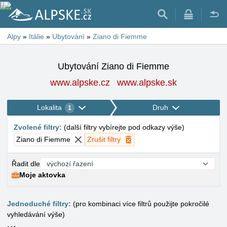
Alpy
»
Itálie
»
Ubytování
»
Ziano di Fiemme
Ubytování Ziano di Fiemme
www.alpske.cz
www.alpske.sk
Lokalita
Druh
1
Zvolené filtry
:
(
další filtry vybírejte pod odkazy výše
)
Ziano di Fiemme
Zrušit filtry
Řadit dle
Moje aktovka
Jednoduché filtry:
(pro kombinaci více filtrů použijte pokročilé
vyhledávání výše)