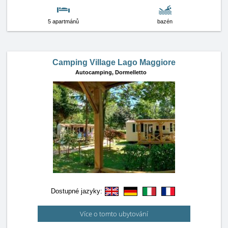
5 apartmánů
bazén
Camping Village Lago Maggiore
Autocamping,
Dormelletto
Dostupné jazyky:
Více o tomto ubytování