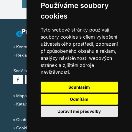
(katalog ubytování)
Používáme soubory
cookies
Tyto webové stránky používají
soubory cookies s cílem vylepšení
uživatelského prostředí, zobrazení
Kontakt
přizpůsobeného obsahu a reklam,
Reklama
analýzy návštěvnosti webových
stránek a zjištění zdroje
Sociální sítě:
návštěvnosti.
Souhlasím
Mapa serveru Alpy Itálie - Dolomity
Odmítám
Katalog ubytování
Upravit mé předvolby
Osobní údaje
Cookies