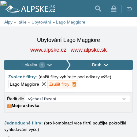
Alpy
»
Itálie
»
Ubytování
»
Lago Maggiore
Ubytování Lago Maggiore
www.alpske.cz
www.alpske.sk
Lokalita
Druh
1
Zvolené filtry
:
(
další filtry vybírejte pod odkazy výše
)
Lago Maggiore
Zrušit filtry
Řadit dle
Moje aktovka
Jednoduché filtry:
(pro kombinaci více filtrů použijte pokročilé
vyhledávání výše)