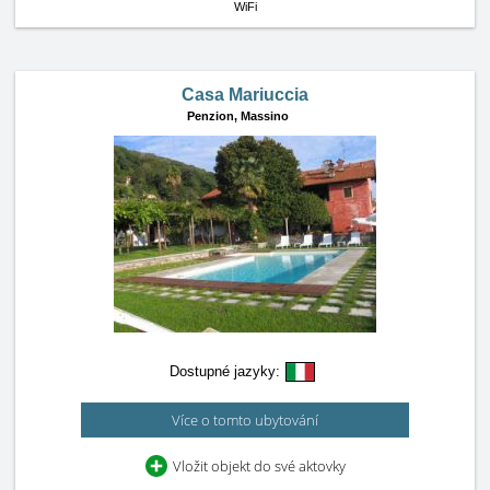
WiFi
Casa Mariuccia
Penzion,
Massino
Dostupné jazyky:
Více o tomto ubytování
Vložit objekt do své aktovky