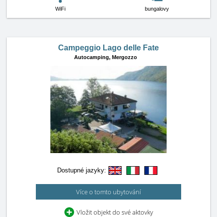
WiFi
bungalovy
Campeggio Lago delle Fate
Autocamping,
Mergozzo
Dostupné jazyky:
Více o tomto ubytování
Vložit objekt do své aktovky