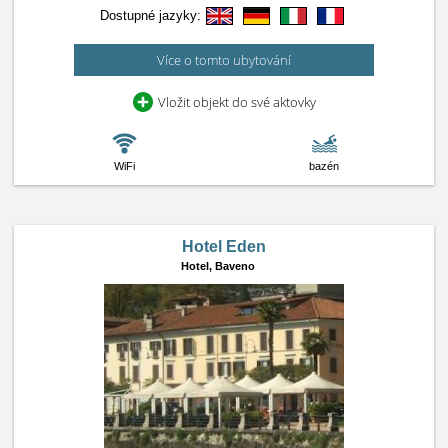
Dostupné jazyky:
Více o tomto ubytování
Vložit objekt do své aktovky
WiFi
bazén
Hotel Eden
Hotel,
Baveno