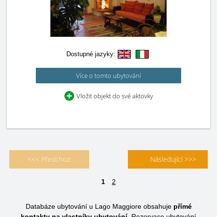
Dostupné jazyky:
Více o tomto ubytování
Vložit objekt do své aktovky
<<< Předchozí
Následující >>>
1
2
Databáze ubytování u Lago Maggiore obsahuje
přímé
kontakty na vlastníky ubytování.
Rezervace ubytování