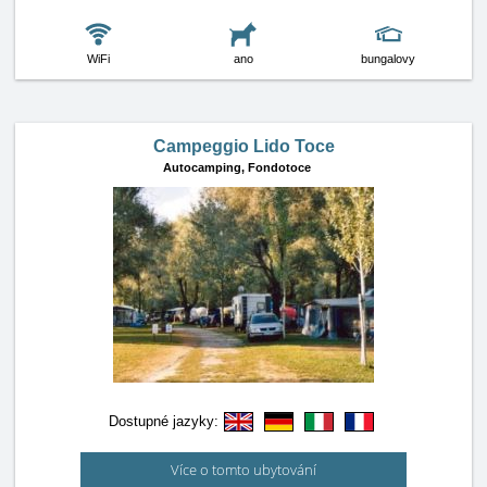
WiFi
ano
bungalovy
Campeggio Lido Toce
Autocamping,
Fondotoce
Dostupné jazyky:
Více o tomto ubytování