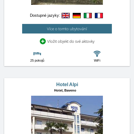
Dostupné jazyky:
Více o tomto ubytování
Vložit objekt do své aktovky
25 pokojů
WiFi
Hotel Alpi
Hotel,
Baveno