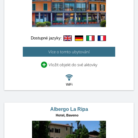
Dostupné jazyky:
Více o tomto ubytování
Vložit objekt do své aktovky
WiFi
Albergo La Ripa
Hotel,
Baveno