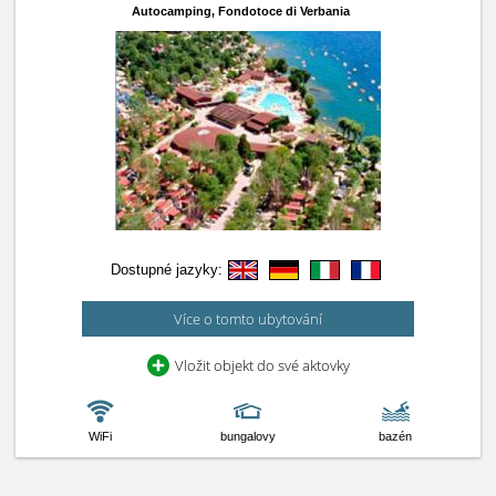
Autocamping,
Fondotoce di Verbania
Dostupné jazyky:
Více o tomto ubytování
Vložit objekt do své aktovky
WiFi
bungalovy
bazén