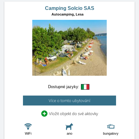
Camping Solcio SAS
Autocamping,
Lesa
Dostupné jazyky:
Více o tomto ubytování
Vložit objekt do své aktovky
WiFi
ano
bungalovy