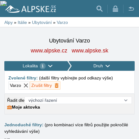
Alpy
»
Itálie
»
Ubytování
»
Varzo
Ubytování Varzo
www.alpske.cz
www.alpske.sk
Lokalita
Druh
1
Zvolené filtry
:
(
další filtry vybírejte pod odkazy výše
)
Varzo
Zrušit filtry
Řadit dle
Moje aktovka
Jednoduché filtry:
(pro kombinaci více filtrů použijte pokročilé
vyhledávání výše)