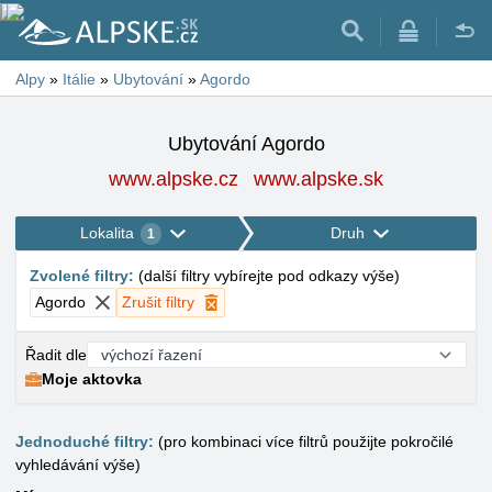
Alpy
»
Itálie
»
Ubytování
»
Agordo
Ubytování Agordo
www.alpske.cz
www.alpske.sk
Lokalita
Druh
1
Zvolené filtry
:
(
další filtry vybírejte pod odkazy výše
)
Agordo
Zrušit filtry
Řadit dle
Moje aktovka
Jednoduché filtry:
(pro kombinaci více filtrů použijte pokročilé
vyhledávání výše)