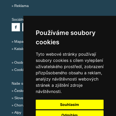
Reklama
Sociální sítě:
Používáme soubory
cookies
Mapa serveru Alpy Itálie - Dolomity
Katalog ubytování
Tyto webové stránky používají
soubory cookies s cílem vylepšení
Osobní údaje
uživatelského prostředí, zobrazení
Cookies
přizpůsobeného obsahu a reklam,
analýzy návštěvnosti webových
Naše servery:
stránek a zjištění zdroje
České hory
návštěvnosti.
Slovenské hory
Souhlasím
Chorvatsko
Alpy
Odmítám