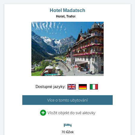
Hotel Madatsch
Hotel,
Trafoi
Dostupné jazyky:
Více o tomto ubytování
Vložit objekt do své aktovky
70 lůžek