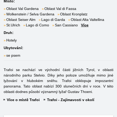
Místo:
Oblast Val Gardena
Oblast Val di Fassa
Wolkenstein / Selva Gardena
Oblast Kronplatz
Oblast Seiser Alm
Lago di Garda
Oblast Alta Valtellina
St.Ulrich
Lago di Como
San Cassiano
Více
Druh:
Hotely
Ubytování:
se psem
Trafoi se nachází ve východní části jižních Tyrol, v oblasti
národního parku Stelvio. Díky jeho poloze umožňuje mimo jiné
lyžování v hlubokém sněhu. Trafoi obklopuje impozantní
panorama. Tato oblast nabízí 300 slunečních dní v roce. V této
oblasti dodnes působí významný lyžař Gustav Thoeni.
Více o místě Trafoi
Trafoi - Zajímavosti v okolí