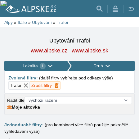
Alpy
»
Itálie
»
Ubytování
»
Trafoi
Ubytování Trafoi
www.alpske.cz
www.alpske.sk
Lokalita
Druh
1
Zvolené filtry
:
(
další filtry vybírejte pod odkazy výše
)
Trafoi
Zrušit filtry
Řadit dle
Moje aktovka
Jednoduché filtry:
(pro kombinaci více filtrů použijte pokročilé
vyhledávání výše)