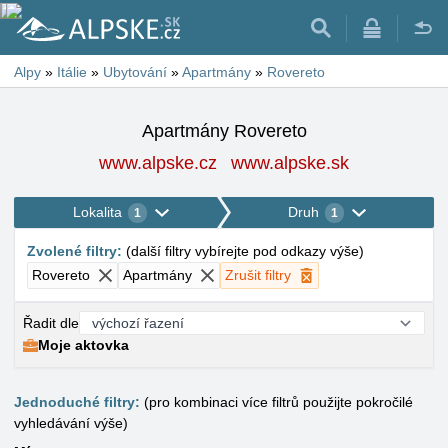
Alpy
»
Itálie
»
Ubytování
»
Apartmány
»
Rovereto
Apartmány Rovereto
www.alpske.cz
www.alpske.sk
Lokalita
Druh
1
1
Zvolené filtry
:
(
další filtry vybírejte pod odkazy výše
)
Rovereto
Apartmány
Zrušit filtry
Řadit dle
Moje aktovka
Jednoduché filtry:
(pro kombinaci více filtrů použijte pokročilé
vyhledávání výše)