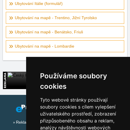
Ubytování Itálie (formulář)
Ubytování na mapě - Trentino, Jižní Tyrolsko
Ubytování na mapě - Benátsko, Friuli
Ubytování na mapě - Lombardie
Používáme soubory
Český Ráj
Široká nabídka přímých kontaktů na ubytování
cookies
Tyto webové stránky používají
soubory cookies s cílem vylepšení
uživatelského prostředí, zobrazení
přizpůsobeného obsahu a reklam,
Reklama na tomto serveru
analýzy návštěvnosti webových