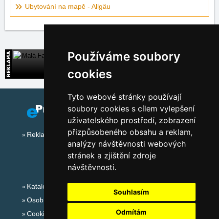
Ubytování na mapě - Allgäu
Používáme soubory
Malá Fatra
Přímé kontakty na ubytování na Slovensku
cookies
Tyto webové stránky používají
soubory cookies s cílem vylepšení
uživatelského prostředí, zobrazení
přizpůsobeného obsahu a reklam,
Reklama na tomto serveru
analýzy návštěvnosti webových
stránek a zjištění zdroje
návštěvnosti.
Katalog ubytování
Souhlasím
Osobní údaje
Odmítám
Cookies