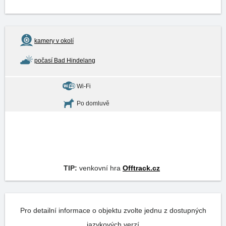
kamery v okolí
počasí Bad Hindelang
Wi-Fi
Po domluvě
TIP:
venkovní hra
Offtrack.cz
Pro detailní informace o objektu zvolte jednu z dostupných
jazykových verzí