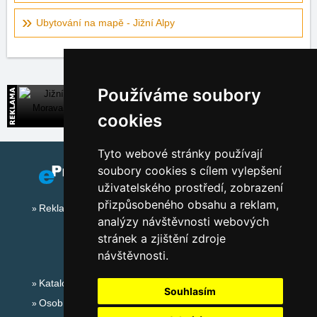
Ubytování na mapě - Jižní Alpy
Používáme soubory
Jižní Morava
Široká nabídka přímých kontaktů na ubytování
cookies
Tyto webové stránky používají
soubory cookies s cílem vylepšení
uživatelského prostředí, zobrazení
přizpůsobeného obsahu a reklam,
Reklama na tomto serveru
analýzy návštěvnosti webových
stránek a zjištění zdroje
návštěvnosti.
Katalog ubytování
Souhlasím
Osobní údaje