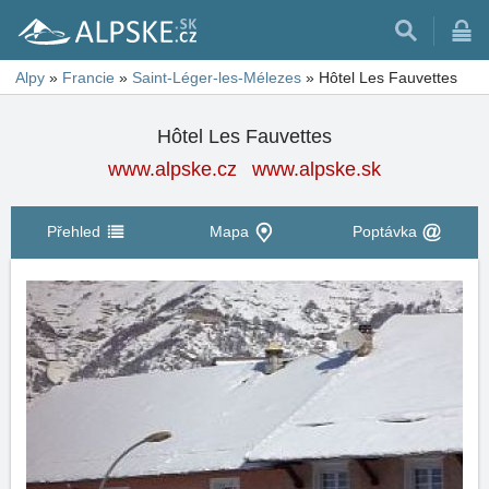
Alpy
»
Francie
»
Saint-Léger-les-Mélezes
»
Hôtel Les Fauvettes
Hôtel Les Fauvettes
www.alpske.cz
www.alpske.sk
Přehled
Mapa
Poptávka