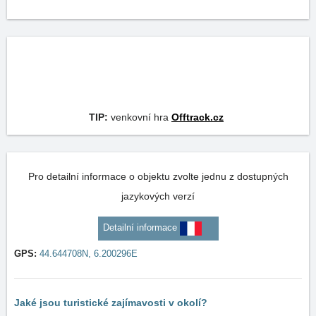
TIP:
venkovní hra
Offtrack.cz
Pro detailní informace o objektu zvolte jednu z dostupných
jazykových verzí
Detailní informace
GPS:
44.644708N, 6.200296E
Jaké jsou turistické zajímavosti v okolí?