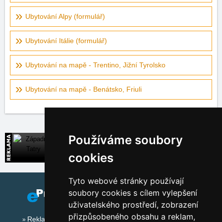
Ubytování Alpy (formulář)
Ubytování Itálie (formulář)
Ubytování na mapě - Trentino, Jižní Tyrolsko
Ubytování na mapě - Benátsko, Friuli
Používáme soubory
Západní Tatry
Přímé kontakty na ubytování na Slovensku
cookies
Tyto webové stránky používají
soubory cookies s cílem vylepšení
uživatelského prostředí, zobrazení
přizpůsobeného obsahu a reklam,
Reklama na tomto serveru