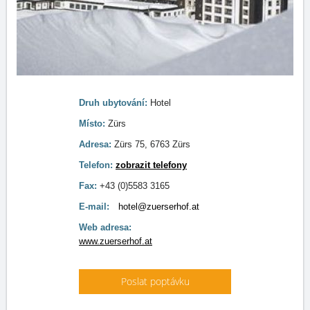
Druh ubytování:
Hotel
Místo:
Zürs
Adresa:
Zürs 75, 6763 Zürs
Telefon:
zobrazit telefony
Fax:
+43 (0)5583 3165
E-mail:
hotel@zuerserhof.at
Web adresa:
www.zuerserhof.at
Poslat poptávku