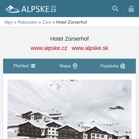
Alpy
»
Rakousko
»
Zürs
»
Hotel Zürserhof
Hotel Zürserhof
www.alpske.cz
www.alpske.sk
Přehled
Mapa
Poptávka