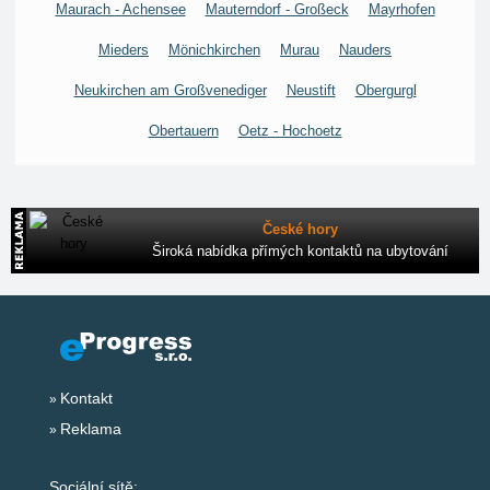
Maurach - Achensee
Mauterndorf - Großeck
Mayrhofen
Mieders
Mönichkirchen
Murau
Nauders
Neukirchen am Großvenediger
Neustift
Obergurgl
Obertauern
Oetz - Hochoetz
České hory
Široká nabídka přímých kontaktů na ubytování
Kontakt
Reklama
Sociální sítě: