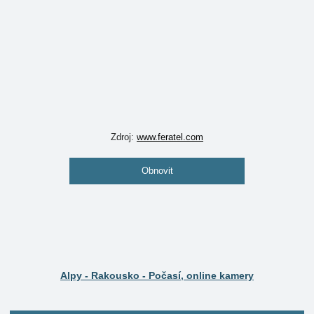
Zdroj:
www.feratel.com
Obnovit
Alpy - Rakousko - Počasí, online kamery