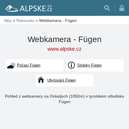
Alpy
»
Rakousko
»
Webkamera - Fügen
Webkamera - Fügen
www.alpske.cz
Počasí Fügen
Stránky Fügen
Ubytování Fügen
Pohled z webkamery na Onkeljoch (1850m) v tyrolském středisku
Fügen