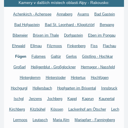
Kamery v dalších místech oblasti Alpy - Rakousko:
Achenkirch - Achensee
Annaberg
Axams
Bad Gastein
Bad Hofgastein
Bad St. Leonhard - Klippitztörl
Berwang
Biberwier
Brixen im Thale
Dorfgastein
Eben im Pongau
Ehrwald
Ellmau
Filzmoos
Finkenberg
Fiss
Flachau
Fügen
Fulpmes
Galtür
Gerlos
Göstling - Hochkar
Großarl
Heiligenblut - Großglockner
Hermagor - Nassfeld
Hinterglemm
Hinterstoder
Hintertux
Hochfügen
Hochgurgl
Hollersbach
Hopfgarten im Brixental
Innsbruck
Ischgl
Jerzens
Jochberg
Kappl
Kaprun
Kaunertal
Kirchberg
Kitzbühel
Kössen
Lackenhof am Ötscher
Lech
Lermoos
Leutasch
Maria Alm
Mariapfarr - Fanningberg