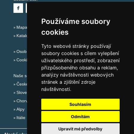
Používáme soubory
Mapa serveru Alpy - Rakousko
cookies
Katalog ubytování
Tyto webové stránky používají
Osobní údaje
soubory cookies s cílem vylepšení
Cookies
uživatelského prostředí, zobrazení
přizpůsobeného obsahu a reklam,
analýzy návštěvnosti webových
Naše servery:
stránek a zjištění zdroje
České hory
návštěvnosti.
Slovenské hory
Chorvatsko
Souhlasím
Alpy
Odmítám
Itálie
Upravit mé předvolby